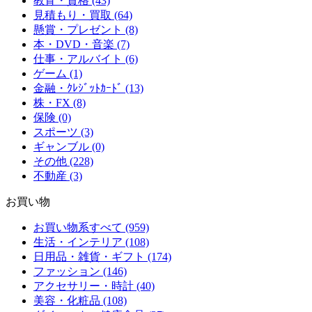
教育・資格 (43)
見積もり・買取 (64)
懸賞・プレゼント (8)
本・DVD・音楽 (7)
仕事・アルバイト (6)
ゲーム (1)
金融・ｸﾚｼﾞｯﾄｶｰﾄﾞ (13)
株・FX (8)
保険 (0)
スポーツ (3)
ギャンブル (0)
その他 (228)
不動産 (3)
お買い物
お買い物系すべて (959)
生活・インテリア (108)
日用品・雑貨・ギフト (174)
ファッション (146)
アクセサリー・時計 (40)
美容・化粧品 (108)