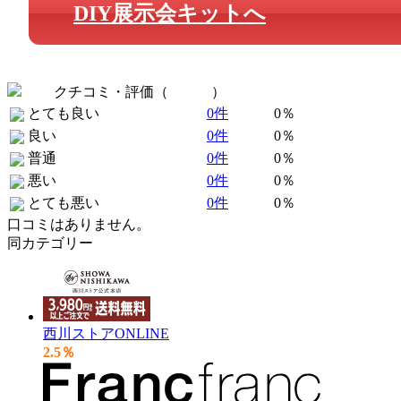
DIY展示会キットへ
クチコミ・評価（
全 0 件
）
とても良い
0件
0％
良い
0件
0％
普通
0件
0％
悪い
0件
0％
とても悪い
0件
0％
口コミはありません。
同カテゴリー
西川ストアONLINE
2.5％