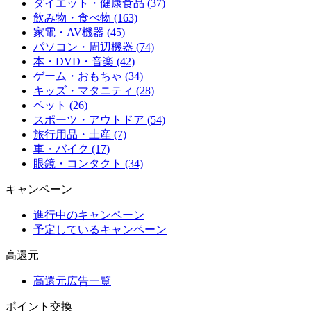
ダイエット・健康食品 (37)
飲み物・食べ物 (163)
家電・AV機器 (45)
パソコン・周辺機器 (74)
本・DVD・音楽 (42)
ゲーム・おもちゃ (34)
キッズ・マタニティ (28)
ペット (26)
スポーツ・アウトドア (54)
旅行用品・土産 (7)
車・バイク (17)
眼鏡・コンタクト (34)
キャンペーン
進行中のキャンペーン
予定しているキャンペーン
高還元
高還元広告一覧
ポイント交換