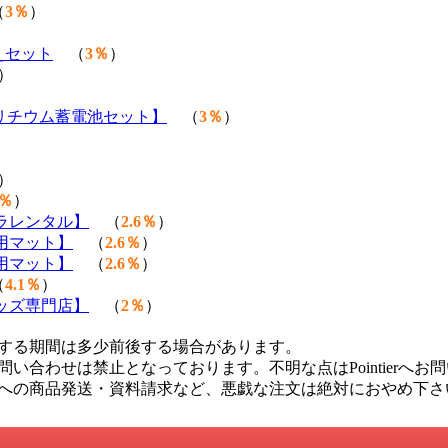
（
3％
）
えセット
（
3％
）
）
載リチウム蓄電池セット】
（
3％
）
）
3％
）
ラレンタル】
（
2.6％
）
用マット】
（
2.6％
）
用マット】
（
2.6％
）
（
4.1％
）
ッズ専門店】
（
2％
）
する期間は多少前後する場合があります。
い合わせは禁止となっております。不明な点はPointierへお
への商品発送・資料請求など、悪戯な注文は絶対におやめ下さ