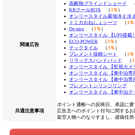
高断熱ブラインドシェード
KRクールBOX
（
3％
）
オンリースタイル最強冷え冷
トミカおねしょシーツ
（
3％
De-nice
（
3％
）
オンリースタイル 【UPS搭
ECO-POWER
（
3％
）
関連広告
テックタイル
（
3％
）
プレメント採精シート
（
3％
リラックスハンドパッド
（
オンリースタイル 【監視カメ
オンリースタイル 【車中泊専
オンリースタイル 【車中泊専
プレメントシリンジリング
オンリースタイル 【車中泊グ
ポイント通帳への反映日、承認に要
共通注意事項
広告主へのポイント付与に関するお問
架空人物へのなりすまし、虚偽住所