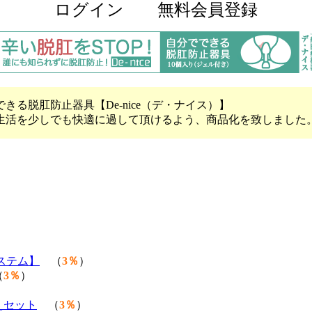
ログイン
無料会員登録
る脱肛防止器具【De-nice（デ・ナイス）】
生活を少しでも快適に過して頂けるよう、商品化を致しました
ステム】
（
3％
）
（
3％
）
えセット
（
3％
）