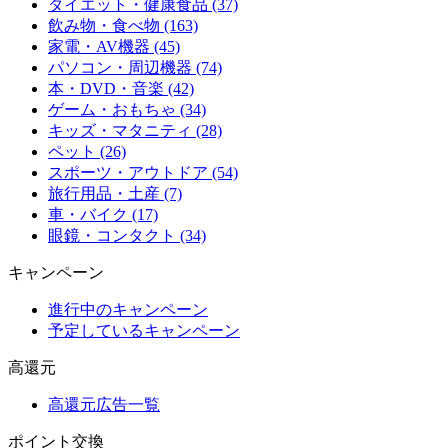
ダイエット・健康食品 (37)
飲み物・食べ物 (163)
家電・AV機器 (45)
パソコン・周辺機器 (74)
本・DVD・音楽 (42)
ゲーム・おもちゃ (34)
キッズ・マタニティ (28)
ペット (26)
スポーツ・アウトドア (54)
旅行用品・土産 (7)
車・バイク (17)
眼鏡・コンタクト (34)
キャンペーン
進行中のキャンペーン
予定しているキャンペーン
高還元
高還元広告一覧
ポイント交換