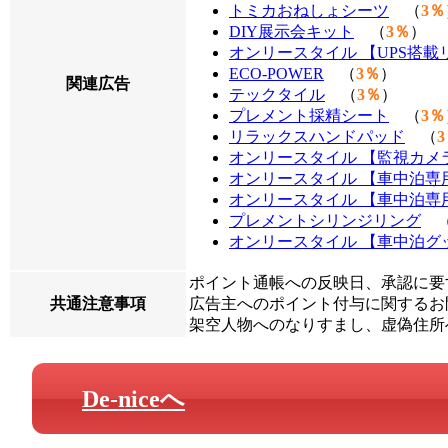
トミカおねしょシーツ
（
3％
DIY展示会キット
（
3％
）
オンリースタイル 【UPS搭
ECO-POWER
（
3％
）
関連広告
テックタイル
（
3％
）
プレメント採精シート
（
3％
リラックスハンドパッド
（
オンリースタイル 【監視カメ
オンリースタイル 【車中泊専
オンリースタイル 【車中泊専
プレメントシリンジリング
オンリースタイル 【車中泊グ
ポイント通帳への反映日、承認に要
共通注意事項
広告主へのポイント付与に関するお問
架空人物へのなりすまし、虚偽住所
De-niceへ