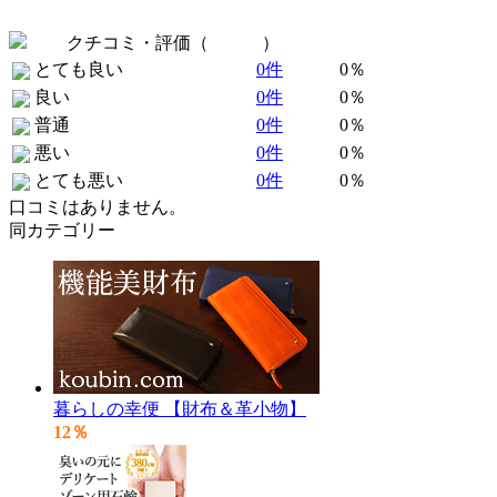
クチコミ・評価（
全 0 件
）
とても良い
0件
0％
良い
0件
0％
普通
0件
0％
悪い
0件
0％
とても悪い
0件
0％
口コミはありません。
同カテゴリー
暮らしの幸便 【財布＆革小物】
12％