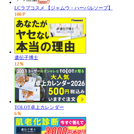
LCラブコスメ 【ジャムウ・ハーバルソープ】
100Ｐ
遺伝子博士
12％
TOLOT卓上カレンダー
6％