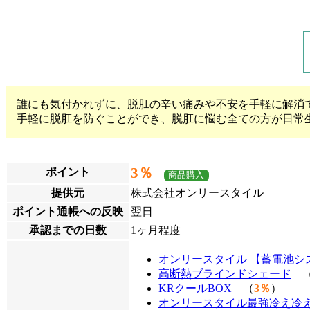
誰にも気付かれずに、脱肛の辛い痛みや不安を手軽に解消でき
手軽に脱肛を防ぐことができ、脱肛に悩む全ての方が日常
3％
ポイント
商品購入
提供元
株式会社オンリースタイル
ポイント通帳への反映
翌日
承認までの日数
1ヶ月程度
オンリースタイル 【蓄電池シ
高断熱ブラインドシェード
KRクールBOX
（
3％
）
オンリースタイル最強冷え冷