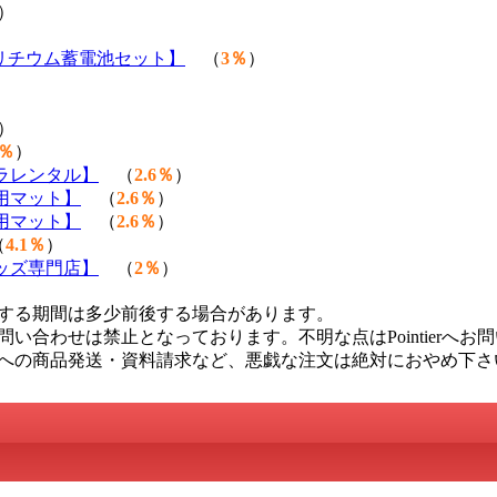
）
載リチウム蓄電池セット】
（
3％
）
）
3％
）
ラレンタル】
（
2.6％
）
用マット】
（
2.6％
）
用マット】
（
2.6％
）
（
4.1％
）
ッズ専門店】
（
2％
）
する期間は多少前後する場合があります。
い合わせは禁止となっております。不明な点はPointierへお
への商品発送・資料請求など、悪戯な注文は絶対におやめ下さ