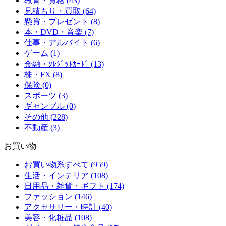
教育・資格 (43)
見積もり・買取 (64)
懸賞・プレゼント (8)
本・DVD・音楽 (7)
仕事・アルバイト (6)
ゲーム (1)
金融・ｸﾚｼﾞｯﾄｶｰﾄﾞ (13)
株・FX (8)
保険 (0)
スポーツ (3)
ギャンブル (0)
その他 (228)
不動産 (3)
お買い物
お買い物系すべて (959)
生活・インテリア (108)
日用品・雑貨・ギフト (174)
ファッション (146)
アクセサリー・時計 (40)
美容・化粧品 (108)