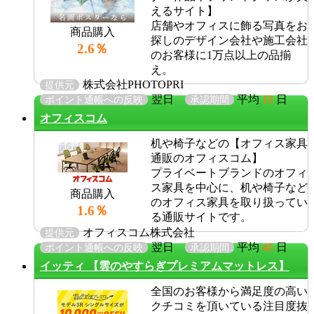
えるサイト】
店舗やオフィスに飾る写真をお
商品購入
探しのデザイン会社や施工会社
2.6％
のお客様に1万点以上の品揃
え。
株式会社PHOTOPRI
提供元
翌日
平均
13
日
ポイント通帳への反映
承認期間
オフィスコム
机や椅子などの【オフィス家具
通販のオフィスコム】
プライベートブランドのオフィ
ス家具を中心に、机や椅子など
商品購入
のオフィス家具を取り扱ってい
1.6％
る通販サイトです。
オフィスコム株式会社
提供元
翌日
平均
45
日
ポイント通帳への反映
承認期間
イッティ 【雲のやすらぎプレミアムマットレス】
全国のお客様から満足度の高い
クチコミを頂いている注目度抜