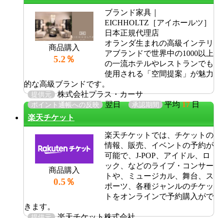
ブランド家具｜
EICHHOLTZ［アイホールツ］
日本正規代理店
オランダ生まれの高級インテリ
商品購入
アブランドで世界中の1000以上
5.2％
の一流ホテルやレストランでも
使用される「空間提案」が魅力
的な高級ブランドです。
株式会社プラス・カーサ
提供元
翌日
平均
17
日
ポイント通帳への反映
承認期間
楽天チケット
楽天チケットでは、チケットの
情報、販売、イベントの予約が
可能で、J-POP、アイドル、ロ
ック、などのライブ・コンサー
商品購入
トや、ミュージカル、舞台、ス
0.5％
ポーツ、各種ジャンルのチケッ
トをオンラインで予約購入がで
きます。
楽天チケット株式会社
提供元