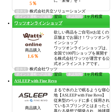
に「栄養」を！
5％
株式会社共立ソリューションズ
提供元
翌日
1ヶ月程度
ポイント通帳への反映
承認期間
ワッツオンラインショップ
欲しい商品をご自宅orお近くの
店舗までお届け！ワッツオンラ
インショップ
ワッツオンラインショップは、
商品購入
全国で100円ショップを展開す
1.6％
る株式会社ワッツが運営する公
式オンラインストアです。
株式会社ワッツ
提供元
翌日
1ヶ月程度
ポイント通帳への反映
承認期間
ASLEEP with Fine Revo
まるで水の上で眠るような寝心
地【ASLEEP with Fine Revo】
従来型のベッドに多く採用され
ているスプリングとはまったく
商品購入
異なる発想で開発され、地球環