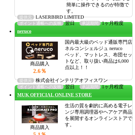
簡単に操作できるのが特徴で
す。
LASERBIRD LIMITED
提供元
翌日
1ヶ月程度
ポイント通帳への反映
承認期間
neruco
国内最大級のベッド通販専門店
ネルコンシェルジュ neruco
ベッド、マットレス、布団セッ
トなど、取り扱い商品は6,000
商品購入
点以上！！
2.6％
株式会社インテリアオフィスワン
提供元
翌日
1ヶ月程度
ポイント通帳への反映
承認期間
MUK OFFICIAL ONLINE STORE
生活の質を劇的に高める電子レ
ンジ専用調理器やヘアケア商品
を展開するオンラインストアで
す。
商品購入
5.1％