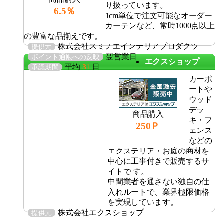
り扱っています。
6.5％
1cm単位で注文可能なオーダー
カーテンなど、常時1000点以上
の豊富な品揃えです。
株式会社スミノエインテリアプロダクツ
提供元
翌営業日
ポイント通帳への反映
エクスショップ
平均
31
日
承認期間
カーポ
ートや
ウッド
デッ
商品購入
キ・フ
250Ｐ
ェンス
などの
エクステリア・お庭の商材を
中心に工事付きで販売するサ
イトで す。
中間業者を通さない独自の仕
入れルートで、業界極限価格
を実現しています。
株式会社エクスショップ
提供元