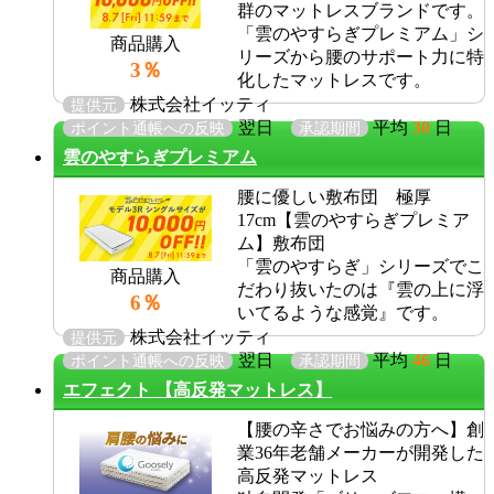
群のマットレスブランドです。
「雲のやすらぎプレミアム」シ
商品購入
リーズから腰のサポート力に特
3％
化したマットレスです。
株式会社イッティ
提供元
翌日
平均
30
日
ポイント通帳への反映
承認期間
雲のやすらぎプレミアム
腰に優しい敷布団 極厚
17cm【雲のやすらぎプレミア
ム】敷布団
「雲のやすらぎ」シリーズでこ
商品購入
だわり抜いたのは『雲の上に浮
6％
いてるような感覚』です。
株式会社イッティ
提供元
翌日
平均
46
日
ポイント通帳への反映
承認期間
エフェクト 【高反発マットレス】
【腰の辛さでお悩みの方へ】創
業36年老舗メーカーが開発した
高反発マットレス