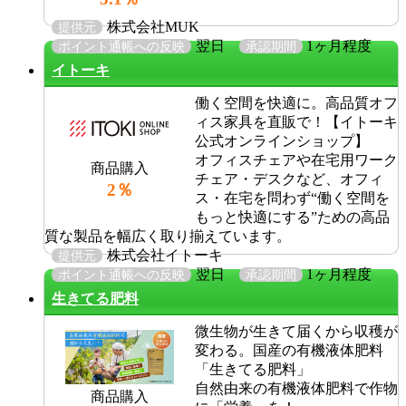
株式会社MUK
提供元
翌日
1ヶ月程度
ポイント通帳への反映
承認期間
イトーキ
働く空間を快適に。高品質オフ
ィス家具を直販で！【イトーキ
公式オンラインショップ】
オフィスチェアや在宅用ワーク
商品購入
チェア・デスクなど、オフィ
2％
ス・在宅を問わず“働く空間を
もっと快適にする”ための高品
質な製品を幅広く取り揃えています。
株式会社イトーキ
提供元
翌日
1ヶ月程度
ポイント通帳への反映
承認期間
生きてる肥料
微生物が生きて届くから収穫が
変わる。国産の有機液体肥料
「生きてる肥料」
自然由来の有機液体肥料で作物
商品購入