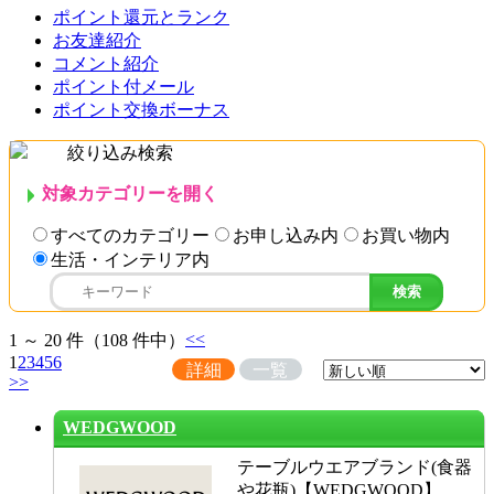
ポイント還元とランク
お友達紹介
コメント紹介
ポイント付メール
ポイント交換ボーナス
絞り込み検索
対象カテゴリーを開く
すべてのカテゴリー
お申し込み内
お買い物内
生活・インテリア内
<<
1 ～ 20 件（108 件中）
1
2
3
4
5
6
詳細
一覧
>>
WEDGWOOD
テーブルウエアブランド(食器
や花瓶)【WEDGWOOD】