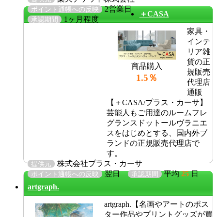
2営業日
ポイント通帳への反映
＋CASA
1ヶ月程度
承認期間
家具・
インテ
リア雑
貨の正
商品購入
規販売
1.5％
代理店
通販
【＋CASA/プラス・カーサ】
芸能人もご用達のルームフレ
グランスドットールヴラニエ
スをはじめとする、国内外ブ
ランドの正規販売代理店で
す。
株式会社プラス・カーサ
提供元
翌日
平均
25
日
ポイント通帳への反映
承認期間
artgraph.
artgraph.【名画やアートのポス
ター作品やプリントグッズが買