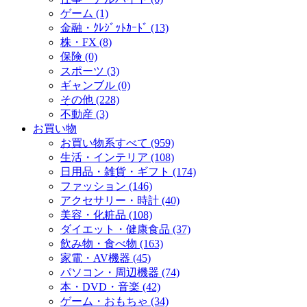
ゲーム (1)
金融・ｸﾚｼﾞｯﾄｶｰﾄﾞ (13)
株・FX (8)
保険 (0)
スポーツ (3)
ギャンブル (0)
その他 (228)
不動産 (3)
お買い物
お買い物系すべて (959)
生活・インテリア (108)
日用品・雑貨・ギフト (174)
ファッション (146)
アクセサリー・時計 (40)
美容・化粧品 (108)
ダイエット・健康食品 (37)
飲み物・食べ物 (163)
家電・AV機器 (45)
パソコン・周辺機器 (74)
本・DVD・音楽 (42)
ゲーム・おもちゃ (34)