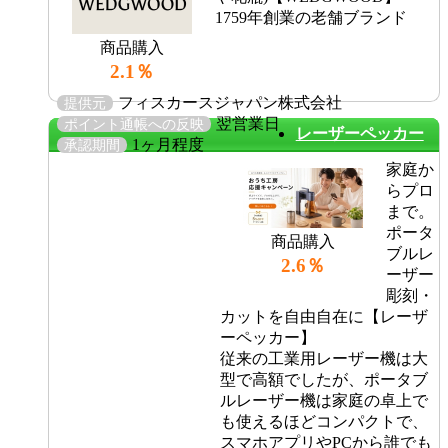
1759年創業の老舗ブランド
商品購入
2.1％
フィスカースジャパン株式会社
提供元
翌営業日
ポイント通帳への反映
レーザーペッカー
1ヶ月程度
承認期間
家庭か
らプロ
まで。
ポータ
商品購入
ブルレ
2.6％
ーザー
彫刻・
カットを自由自在に【レーザ
ーペッカー】
従来の工業用レーザー機は大
型で高額でしたが、ポータブ
ルレーザー機は家庭の卓上で
も使えるほどコンパクトで、
スマホアプリやPCから誰でも