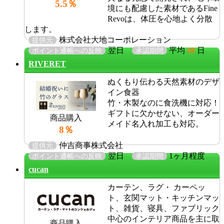
5.5％
境にも配慮した素材であるFine
Revoは、体圧を心地よく分散
します。
株式会社大地コーポレーション
提供元
翌日
平均
48
日
ポイント通帳への反映
承認期間
RIVERET
ぬくもり伝わる天然素材のデザ
イン食器
竹・木製なのに食洗機に対応！
ギフトに欠かせない、オーダー
商品購入
メイド名入れ加工も対応。
8％
仲吉商事株式会社
提供元
翌日
1ヶ月程度
ポイント通帳への反映
承認期間
cucan
カーテン、ラグ・ カーペッ
ト、玄関マット・キッチンマッ
ト、雑貨、寝具、ファブリック
中心のインテリア商品を主に取
商品購入