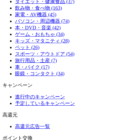
ダイエット・健康食品 (37)
飲み物・食べ物 (163)
家電・AV機器 (45)
パソコン・周辺機器 (74)
本・DVD・音楽 (42)
ゲーム・おもちゃ (34)
キッズ・マタニティ (28)
ペット (26)
スポーツ・アウトドア (54)
旅行用品・土産 (7)
車・バイク (17)
眼鏡・コンタクト (34)
キャンペーン
進行中のキャンペーン
予定しているキャンペーン
高還元
高還元広告一覧
ポイント交換