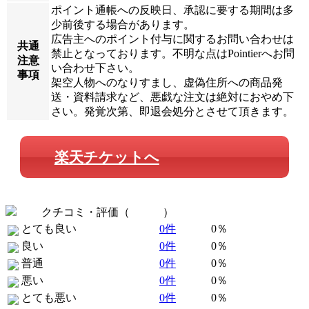
ポイント通帳への反映日、承認に要する期間は多
少前後する場合があります。
広告主へのポイント付与に関するお問い合わせは
共通
禁止となっております。不明な点はPointierへお問
注意
い合わせ下さい。
事項
架空人物へのなりすまし、虚偽住所への商品発
送・資料請求など、悪戯な注文は絶対におやめ下
さい。発覚次第、即退会処分とさせて頂きます。
楽天チケットへ
クチコミ・評価（
全 0 件
）
とても良い
0件
0％
良い
0件
0％
普通
0件
0％
悪い
0件
0％
とても悪い
0件
0％