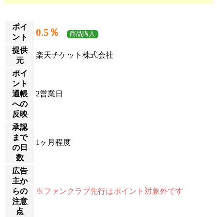
ポイ
0.5％
商品購入
ント
提供
楽天チケット株式会社
元
ポイ
ント
通帳
2営業日
への
反映
承認
まで
1ヶ月程度
の日
数
広告
主か
らの
※ファンクラブ先行はポイント対象外です
注意
点