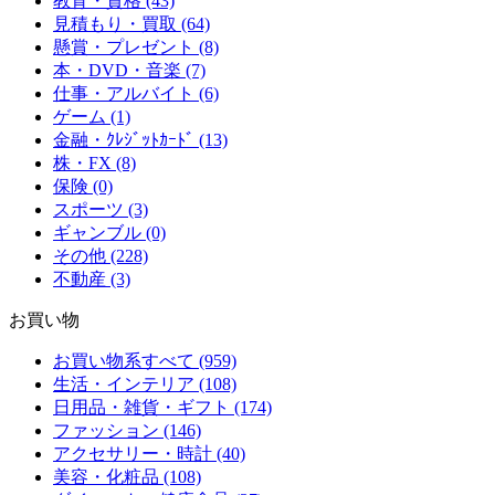
教育・資格 (43)
見積もり・買取 (64)
懸賞・プレゼント (8)
本・DVD・音楽 (7)
仕事・アルバイト (6)
ゲーム (1)
金融・ｸﾚｼﾞｯﾄｶｰﾄﾞ (13)
株・FX (8)
保険 (0)
スポーツ (3)
ギャンブル (0)
その他 (228)
不動産 (3)
お買い物
お買い物系すべて (959)
生活・インテリア (108)
日用品・雑貨・ギフト (174)
ファッション (146)
アクセサリー・時計 (40)
美容・化粧品 (108)