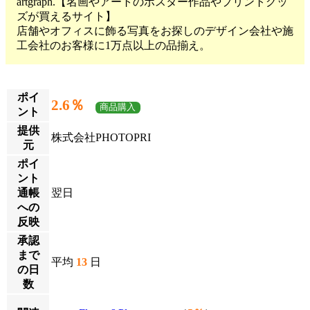
artgraph.【名画やアートのポスター作品やプリントグッ
ズが買えるサイト】
店舗やオフィスに飾る写真をお探しのデザイン会社や施
工会社のお客様に1万点以上の品揃え。
ポイ
2.6％
商品購入
ント
提供
株式会社PHOTOPRI
元
ポイ
ント
通帳
翌日
への
反映
承認
まで
平均
13
日
の日
数