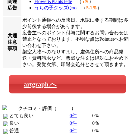
関連
Flower&Plants tette
（
5％
）
広告
うちの子グッズQoo
（
5.1％
）
ポイント通帳への反映日、承認に要する期間は多
少前後する場合があります。
広告主へのポイント付与に関するお問い合わせは
共通
禁止となっております。不明な点はPointierへお問
注意
い合わせ下さい。
事項
架空人物へのなりすまし、虚偽住所への商品発
送・資料請求など、悪戯な注文は絶対におやめ下
さい。発覚次第、即退会処分とさせて頂きます。
artgraph.へ
クチコミ・評価（
全 0 件
）
とても良い
0件
0％
良い
0件
0％
普通
0件
0％