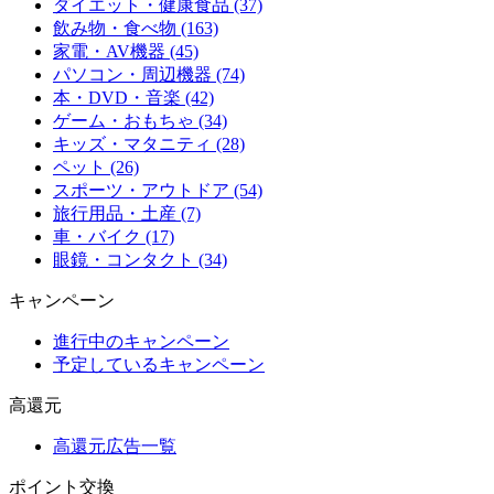
ダイエット・健康食品 (37)
飲み物・食べ物 (163)
家電・AV機器 (45)
パソコン・周辺機器 (74)
本・DVD・音楽 (42)
ゲーム・おもちゃ (34)
キッズ・マタニティ (28)
ペット (26)
スポーツ・アウトドア (54)
旅行用品・土産 (7)
車・バイク (17)
眼鏡・コンタクト (34)
キャンペーン
進行中のキャンペーン
予定しているキャンペーン
高還元
高還元広告一覧
ポイント交換