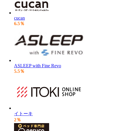
cucan
6.5％
ASLEEP with Fine Revo
5.5％
イトーキ
2％