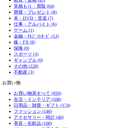
教育・資格 (43)
見積もり・買取 (64)
懸賞・プレゼント (8)
本・DVD・音楽 (7)
仕事・アルバイト (6)
ゲーム (1)
金融・ｸﾚｼﾞｯﾄｶｰﾄﾞ (13)
株・FX (8)
保険 (0)
スポーツ (3)
ギャンブル (0)
その他 (228)
不動産 (3)
お買い物
お買い物系すべて (959)
生活・インテリア (108)
日用品・雑貨・ギフト (174)
ファッション (146)
アクセサリー・時計 (40)
美容・化粧品 (108)