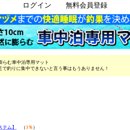
ログイン
無料会員登録
に膨らむ車中泊専用マット
足で釣りに集中できないと言う事はもうありません！
ステム】
（
3％
）