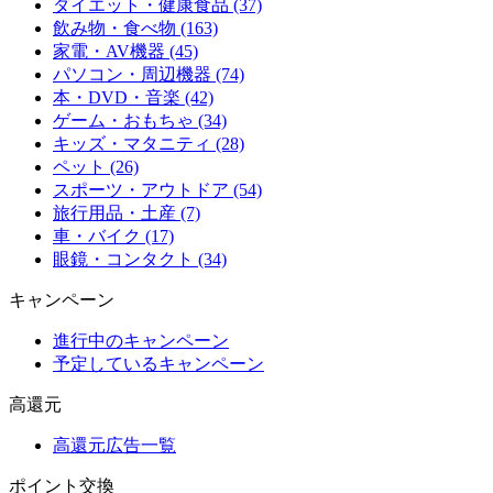
ダイエット・健康食品 (37)
飲み物・食べ物 (163)
家電・AV機器 (45)
パソコン・周辺機器 (74)
本・DVD・音楽 (42)
ゲーム・おもちゃ (34)
キッズ・マタニティ (28)
ペット (26)
スポーツ・アウトドア (54)
旅行用品・土産 (7)
車・バイク (17)
眼鏡・コンタクト (34)
キャンペーン
進行中のキャンペーン
予定しているキャンペーン
高還元
高還元広告一覧
ポイント交換