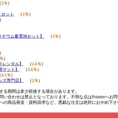
（
3％
）
えセット
（
3％
）
）
載リチウム蓄電池セット】
（
3％
）
）
3％
）
ラレンタル】
（
2.6％
）
用マット】
（
2.6％
）
（
4.1％
）
ッズ専門店】
（
2％
）
する期間は多少前後する場合があります。
い合わせは禁止となっております。不明な点はPointierへお
への商品発送・資料請求など、悪戯な注文は絶対におやめ下さ