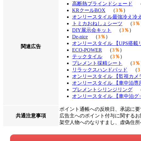
高断熱ブラインドシェード
KRクールBOX
（
3％
）
オンリースタイル最強冷え冷
トミカおねしょシーツ
（
3％
DIY展示会キット
（
3％
）
De-nice
（
3％
）
オンリースタイル 【UPS搭
関連広告
ECO-POWER
（
3％
）
テックタイル
（
3％
）
プレメント採精シート
（
3％
リラックスハンドパッド
（
オンリースタイル 【監視カメ
オンリースタイル 【車中泊専
プレメントシリンジリング
オンリースタイル 【車中泊グ
ポイント通帳への反映日、承認に要
共通注意事項
広告主へのポイント付与に関するお問
架空人物へのなりすまし、虚偽住所