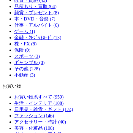
教育・資格 (43)
見積もり・買取 (64)
懸賞・プレゼント (8)
本・DVD・音楽 (7)
仕事・アルバイト (6)
ゲーム (1)
金融・ｸﾚｼﾞｯﾄｶｰﾄﾞ (13)
株・FX (8)
保険 (0)
スポーツ (3)
ギャンブル (0)
その他 (228)
不動産 (3)
お買い物
お買い物系すべて (959)
生活・インテリア (108)
日用品・雑貨・ギフト (174)
ファッション (146)
アクセサリー・時計 (40)
美容・化粧品 (108)