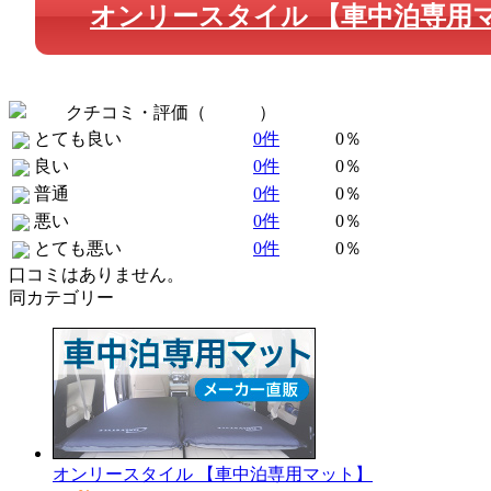
オンリースタイル 【車中泊専用
クチコミ・評価（
全 0 件
）
とても良い
0件
0％
良い
0件
0％
普通
0件
0％
悪い
0件
0％
とても悪い
0件
0％
口コミはありません。
同カテゴリー
オンリースタイル 【車中泊専用マット】