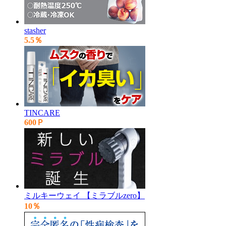
stasher
5.5％
TINCARE
600Ｐ
ミルキーウェイ 【ミラブルzero】
10％