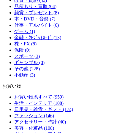
教育・資格 (43)
見積もり・買取 (64)
懸賞・プレゼント (8)
本・DVD・音楽 (7)
仕事・アルバイト (6)
ゲーム (1)
金融・ｸﾚｼﾞｯﾄｶｰﾄﾞ (13)
株・FX (8)
保険 (0)
スポーツ (3)
ギャンブル (0)
その他 (228)
不動産 (3)
お買い物
お買い物系すべて (959)
生活・インテリア (108)
日用品・雑貨・ギフト (174)
ファッション (146)
アクセサリー・時計 (40)
美容・化粧品 (108)