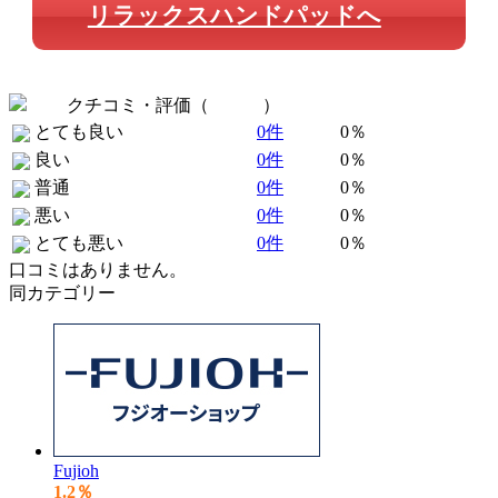
リラックスハンドパッドへ
クチコミ・評価（
全 0 件
）
とても良い
0件
0％
良い
0件
0％
普通
0件
0％
悪い
0件
0％
とても悪い
0件
0％
口コミはありません。
同カテゴリー
Fujioh
1.2％