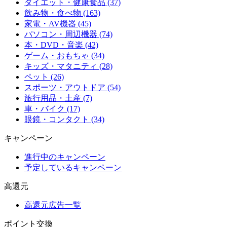
ダイエット・健康食品 (37)
飲み物・食べ物 (163)
家電・AV機器 (45)
パソコン・周辺機器 (74)
本・DVD・音楽 (42)
ゲーム・おもちゃ (34)
キッズ・マタニティ (28)
ペット (26)
スポーツ・アウトドア (54)
旅行用品・土産 (7)
車・バイク (17)
眼鏡・コンタクト (34)
キャンペーン
進行中のキャンペーン
予定しているキャンペーン
高還元
高還元広告一覧
ポイント交換