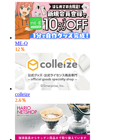
ME-Q
12％
colleize
2.6％