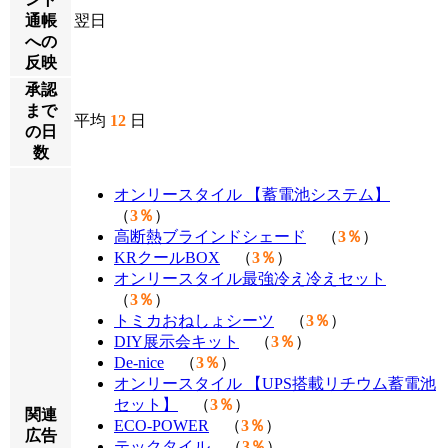
通帳
翌日
への
反映
承認
まで
平均
12
日
の日
数
オンリースタイル 【蓄電池システム】
（
3％
）
高断熱ブラインドシェード
（
3％
）
KRクールBOX
（
3％
）
オンリースタイル最強冷え冷えセット
（
3％
）
トミカおねしょシーツ
（
3％
）
DIY展示会キット
（
3％
）
De-nice
（
3％
）
オンリースタイル 【UPS搭載リチウム蓄電池
セット】
（
3％
）
関連
ECO-POWER
（
3％
）
広告
テックタイル
（
3％
）