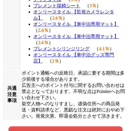
プレメント採精シート
（
3％
）
オンリースタイル 【監視カメラレンタ
ル】
（
2.6％
）
オンリースタイル 【車中泊専用マット】
（
2.6％
）
オンリースタイル 【車中泊専用マット】
（
2.6％
）
プレメントシリンジリング
（
4.1％
）
オンリースタイル 【車中泊グッズ専門
店】
（
2％
）
ポイント通帳への反映日、承認に要する期間は多
少前後する場合があります。
広告主へのポイント付与に関するお問い合わせは
共通
禁止となっております。不明な点はPointierへお問
注意
い合わせ下さい。
事項
架空人物へのなりすまし、虚偽住所への商品発
送・資料請求など、悪戯な注文は絶対におやめ下
さい。発覚次第、即退会処分とさせて頂きます。