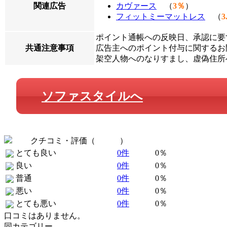
関連広告
カヴァース
（
3％
）
フィットミーマットレス
（
3
ポイント通帳への反映日、承認に要
共通注意事項
広告主へのポイント付与に関するお問
架空人物へのなりすまし、虚偽住所
ソファスタイルへ
クチコミ・評価（
全 0 件
）
とても良い
0件
0％
良い
0件
0％
普通
0件
0％
悪い
0件
0％
とても悪い
0件
0％
口コミはありません。
同カテゴリー