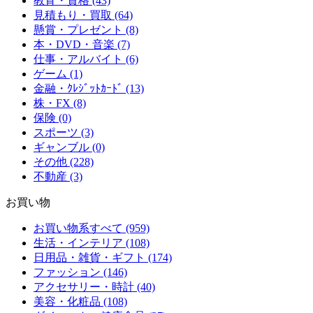
教育・資格 (43)
見積もり・買取 (64)
懸賞・プレゼント (8)
本・DVD・音楽 (7)
仕事・アルバイト (6)
ゲーム (1)
金融・ｸﾚｼﾞｯﾄｶｰﾄﾞ (13)
株・FX (8)
保険 (0)
スポーツ (3)
ギャンブル (0)
その他 (228)
不動産 (3)
お買い物
お買い物系すべて (959)
生活・インテリア (108)
日用品・雑貨・ギフト (174)
ファッション (146)
アクセサリー・時計 (40)
美容・化粧品 (108)