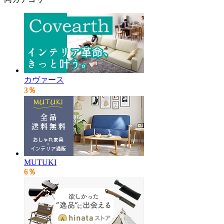
カヴァース
3％
MUTUKI
6％