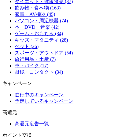
ダイエット・健康食品 (37)
飲み物・食べ物 (163)
家電・AV機器 (45)
パソコン・周辺機器 (74)
本・DVD・音楽 (42)
ゲーム・おもちゃ (34)
キッズ・マタニティ (28)
ペット (26)
スポーツ・アウトドア (54)
旅行用品・土産 (7)
車・バイク (17)
眼鏡・コンタクト (34)
キャンペーン
進行中のキャンペーン
予定しているキャンペーン
高還元
高還元広告一覧
ポイント交換