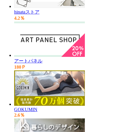
hinataストア
4.2％
アートパネル
180Ｐ
GOKUMIN
2.6％