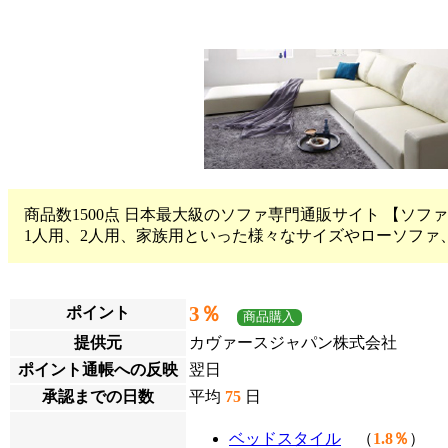
商品数1500点 日本最大級のソファ専門通販サイト 【ソフ
1人用、2人用、家族用といった様々なサイズやローソフ
3％
ポイント
商品購入
提供元
カヴァースジャパン株式会社
ポイント通帳への反映
翌日
承認までの日数
平均
75
日
ベッドスタイル
（
1.8％
）