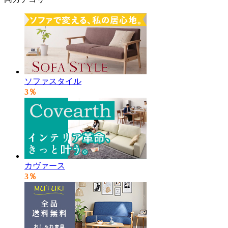
ソファスタイル
3％
カヴァース
3％