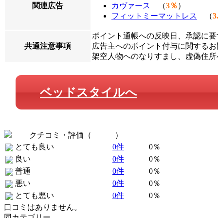
関連広告
カヴァース
（
3％
）
フィットミーマットレス
（
3
ポイント通帳への反映日、承認に要
共通注意事項
広告主へのポイント付与に関するお問
架空人物へのなりすまし、虚偽住所
ベッドスタイルへ
クチコミ・評価（
全 0 件
）
とても良い
0件
0％
良い
0件
0％
普通
0件
0％
悪い
0件
0％
とても悪い
0件
0％
口コミはありません。
同カテゴリー