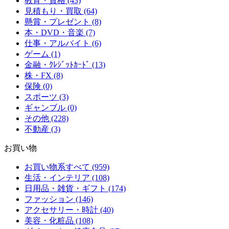
教育・資格 (43)
見積もり・買取 (64)
懸賞・プレゼント (8)
本・DVD・音楽 (7)
仕事・アルバイト (6)
ゲーム (1)
金融・ｸﾚｼﾞｯﾄｶｰﾄﾞ (13)
株・FX (8)
保険 (0)
スポーツ (3)
ギャンブル (0)
その他 (228)
不動産 (3)
お買い物
お買い物系すべて (959)
生活・インテリア (108)
日用品・雑貨・ギフト (174)
ファッション (146)
アクセサリー・時計 (40)
美容・化粧品 (108)