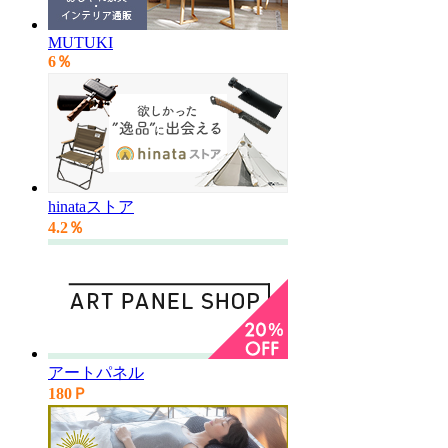
MUTUKI
6％
hinataストア
4.2％
アートパネル
180Ｐ