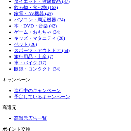
ダイエット・健康食品 (37)
飲み物・食べ物 (163)
家電・AV機器 (45)
パソコン・周辺機器 (74)
本・DVD・音楽 (42)
ゲーム・おもちゃ (34)
キッズ・マタニティ (28)
ペット (26)
スポーツ・アウトドア (54)
旅行用品・土産 (7)
車・バイク (17)
眼鏡・コンタクト (34)
キャンペーン
進行中のキャンペーン
予定しているキャンペーン
高還元
高還元広告一覧
ポイント交換