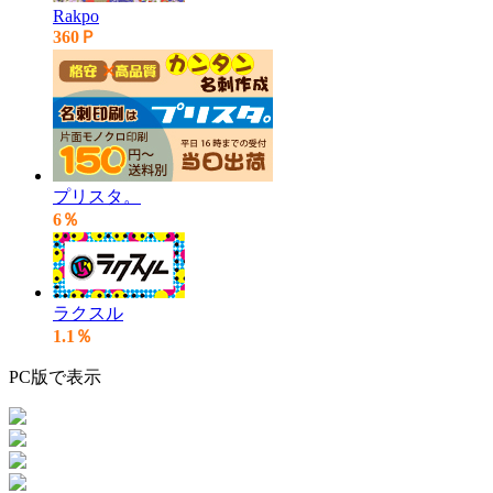
Rakpo
360Ｐ
プリスタ。
6％
ラクスル
1.1％
PC版で表示