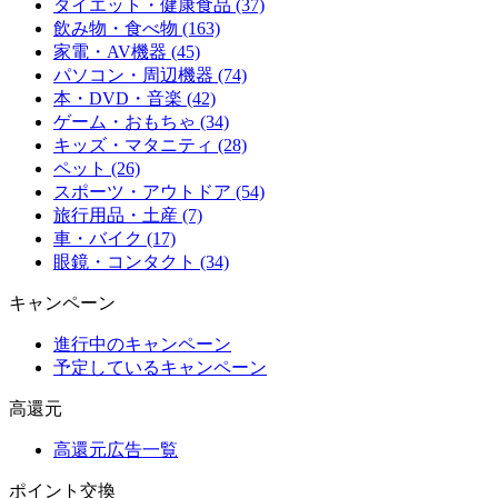
ダイエット・健康食品 (37)
飲み物・食べ物 (163)
家電・AV機器 (45)
パソコン・周辺機器 (74)
本・DVD・音楽 (42)
ゲーム・おもちゃ (34)
キッズ・マタニティ (28)
ペット (26)
スポーツ・アウトドア (54)
旅行用品・土産 (7)
車・バイク (17)
眼鏡・コンタクト (34)
キャンペーン
進行中のキャンペーン
予定しているキャンペーン
高還元
高還元広告一覧
ポイント交換