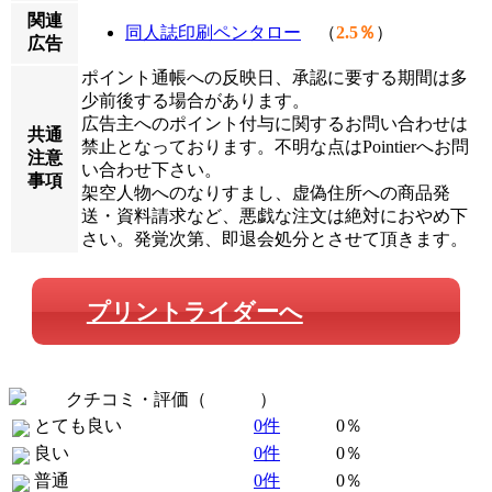
関連
同人誌印刷ペンタロー
（
2.5％
）
広告
ポイント通帳への反映日、承認に要する期間は多
少前後する場合があります。
広告主へのポイント付与に関するお問い合わせは
共通
禁止となっております。不明な点はPointierへお問
注意
い合わせ下さい。
事項
架空人物へのなりすまし、虚偽住所への商品発
送・資料請求など、悪戯な注文は絶対におやめ下
さい。発覚次第、即退会処分とさせて頂きます。
プリントライダーへ
クチコミ・評価（
全 0 件
）
とても良い
0件
0％
良い
0件
0％
普通
0件
0％