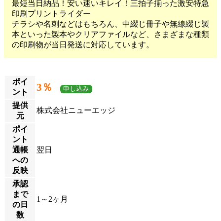
最短当日納品！安い速いキレイ！三拍子揃った激安特急
印刷プリントライダー
チラシや名刺などはもちろん、中綴じ冊子や無線綴じ製
本といった製本やクリアファイルなど、さまざまな種類
の印刷物が当日発送に対応しています。
ポイ
3％
申し込み
ント
提供
株式会社ニューエッジ
元
ポイ
ント
通帳
翌日
への
反映
承認
まで
1～2ヶ月
の日
数