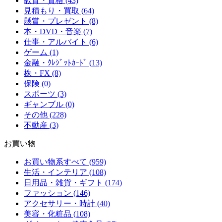
教育・資格 (43)
見積もり・買取 (64)
懸賞・プレゼント (8)
本・DVD・音楽 (7)
仕事・アルバイト (6)
ゲーム (1)
金融・ｸﾚｼﾞｯﾄｶｰﾄﾞ (13)
株・FX (8)
保険 (0)
スポーツ (3)
ギャンブル (0)
その他 (228)
不動産 (3)
お買い物
お買い物系すべて (959)
生活・インテリア (108)
日用品・雑貨・ギフト (174)
ファッション (146)
アクセサリー・時計 (40)
美容・化粧品 (108)