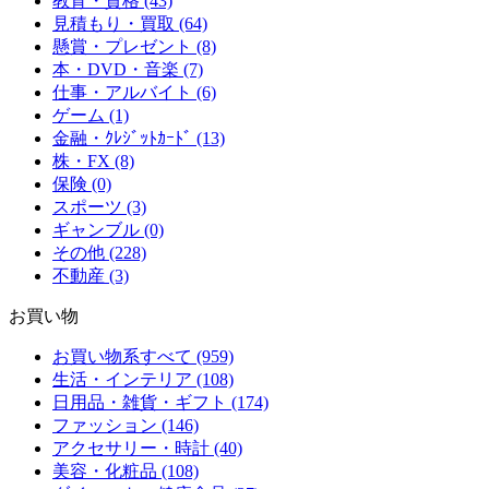
教育・資格 (43)
見積もり・買取 (64)
懸賞・プレゼント (8)
本・DVD・音楽 (7)
仕事・アルバイト (6)
ゲーム (1)
金融・ｸﾚｼﾞｯﾄｶｰﾄﾞ (13)
株・FX (8)
保険 (0)
スポーツ (3)
ギャンブル (0)
その他 (228)
不動産 (3)
お買い物
お買い物系すべて (959)
生活・インテリア (108)
日用品・雑貨・ギフト (174)
ファッション (146)
アクセサリー・時計 (40)
美容・化粧品 (108)