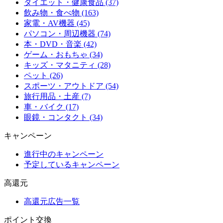
ダイエット・健康食品 (37)
飲み物・食べ物 (163)
家電・AV機器 (45)
パソコン・周辺機器 (74)
本・DVD・音楽 (42)
ゲーム・おもちゃ (34)
キッズ・マタニティ (28)
ペット (26)
スポーツ・アウトドア (54)
旅行用品・土産 (7)
車・バイク (17)
眼鏡・コンタクト (34)
キャンペーン
進行中のキャンペーン
予定しているキャンペーン
高還元
高還元広告一覧
ポイント交換