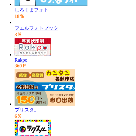
しろくまフォト
18％
フエルフォトブック
3％
Rakpo
360Ｐ
プリスタ。
6％