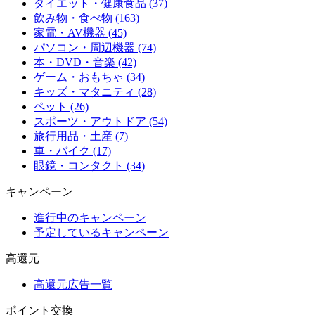
ダイエット・健康食品 (37)
飲み物・食べ物 (163)
家電・AV機器 (45)
パソコン・周辺機器 (74)
本・DVD・音楽 (42)
ゲーム・おもちゃ (34)
キッズ・マタニティ (28)
ペット (26)
スポーツ・アウトドア (54)
旅行用品・土産 (7)
車・バイク (17)
眼鏡・コンタクト (34)
キャンペーン
進行中のキャンペーン
予定しているキャンペーン
高還元
高還元広告一覧
ポイント交換