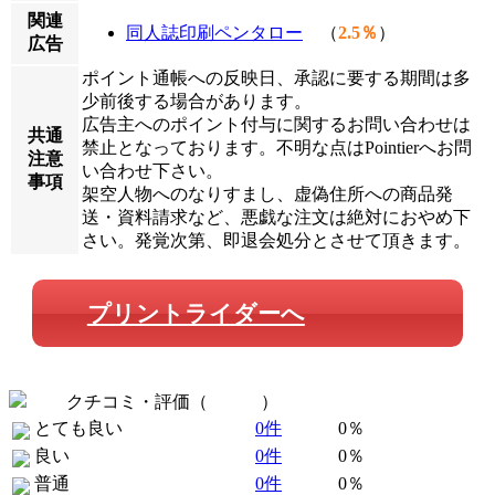
関連
同人誌印刷ペンタロー
（
2.5％
）
広告
ポイント通帳への反映日、承認に要する期間は多
少前後する場合があります。
広告主へのポイント付与に関するお問い合わせは
共通
禁止となっております。不明な点はPointierへお問
注意
い合わせ下さい。
事項
架空人物へのなりすまし、虚偽住所への商品発
送・資料請求など、悪戯な注文は絶対におやめ下
さい。発覚次第、即退会処分とさせて頂きます。
プリントライダーへ
クチコミ・評価（
全 0 件
）
とても良い
0件
0％
良い
0件
0％
普通
0件
0％