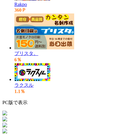
Rakpo
360Ｐ
プリスタ。
6％
ラクスル
1.1％
PC版で表示