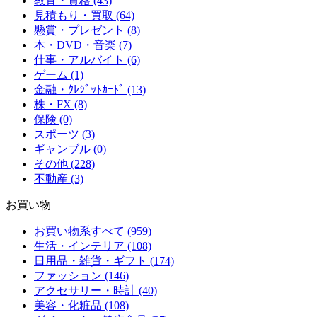
教育・資格 (43)
見積もり・買取 (64)
懸賞・プレゼント (8)
本・DVD・音楽 (7)
仕事・アルバイト (6)
ゲーム (1)
金融・ｸﾚｼﾞｯﾄｶｰﾄﾞ (13)
株・FX (8)
保険 (0)
スポーツ (3)
ギャンブル (0)
その他 (228)
不動産 (3)
お買い物
お買い物系すべて (959)
生活・インテリア (108)
日用品・雑貨・ギフト (174)
ファッション (146)
アクセサリー・時計 (40)
美容・化粧品 (108)