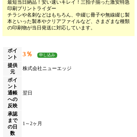
最短当日納品！安い速いキレイ！三拍子揃った激安特急
印刷プリントライダー
チラシや名刺などはもちろん、中綴じ冊子や無線綴じ製
本といった製本やクリアファイルなど、さまざまな種類
の印刷物が当日発送に対応しています。
ポイ
3％
申し込み
ント
提供
株式会社ニューエッジ
元
ポイ
ント
通帳
翌日
への
反映
承認
まで
1～2ヶ月
の日
数