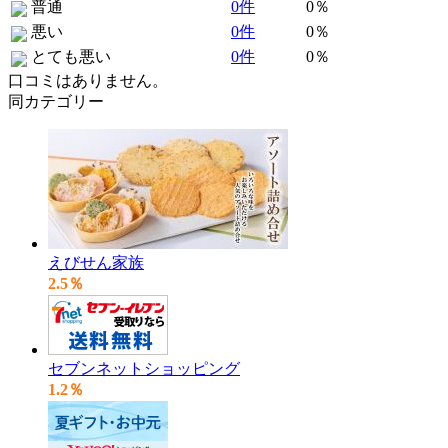
普通
0件
0％
悪い
0件
0％
とても悪い
0件
0％
口コミはありません。
同カテゴリー
えびせん家族
2.5％
セブンネットショッピング
1.2％