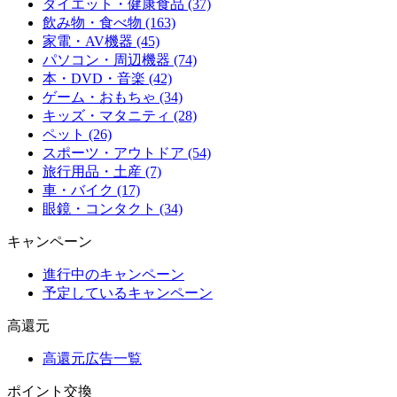
ダイエット・健康食品 (37)
飲み物・食べ物 (163)
家電・AV機器 (45)
パソコン・周辺機器 (74)
本・DVD・音楽 (42)
ゲーム・おもちゃ (34)
キッズ・マタニティ (28)
ペット (26)
スポーツ・アウトドア (54)
旅行用品・土産 (7)
車・バイク (17)
眼鏡・コンタクト (34)
キャンペーン
進行中のキャンペーン
予定しているキャンペーン
高還元
高還元広告一覧
ポイント交換