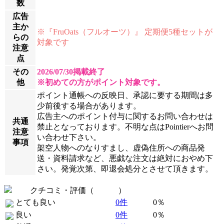
数
広告
主か
※『FruOats（フルオーツ）』 定期便5種セットが
らの
対象です
注意
点
その
2026/07/30掲載終了
他
※初めての方がポイント対象です。
ポイント通帳への反映日、承認に要する期間は多
少前後する場合があります。
広告主へのポイント付与に関するお問い合わせは
共通
禁止となっております。不明な点はPointierへお問
注意
い合わせ下さい。
事項
架空人物へのなりすまし、虚偽住所への商品発
送・資料請求など、悪戯な注文は絶対におやめ下
さい。発覚次第、即退会処分とさせて頂きます。
クチコミ・評価（
全 0 件
）
とても良い
0件
0％
良い
0件
0％