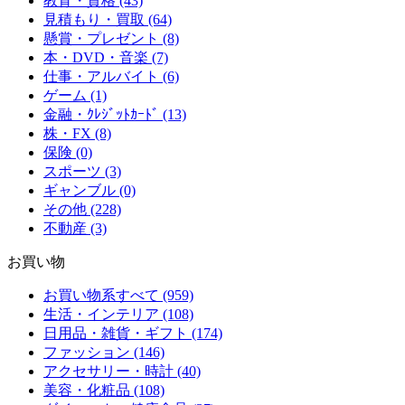
教育・資格 (43)
見積もり・買取 (64)
懸賞・プレゼント (8)
本・DVD・音楽 (7)
仕事・アルバイト (6)
ゲーム (1)
金融・ｸﾚｼﾞｯﾄｶｰﾄﾞ (13)
株・FX (8)
保険 (0)
スポーツ (3)
ギャンブル (0)
その他 (228)
不動産 (3)
お買い物
お買い物系すべて (959)
生活・インテリア (108)
日用品・雑貨・ギフト (174)
ファッション (146)
アクセサリー・時計 (40)
美容・化粧品 (108)