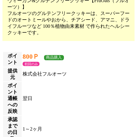
ヴィーガン&グルテンフリークッキー【FruOats（フルオ
ーツ）】
フルオーツのグルテンフリークッキーは、スーパーフー
ドのオートミールやおから、チアシード、アマニ、ドラ
イフルーツなど 100％植物由来素材 で作られたヘルシー
クッキーです。
800Ｐ
ポイ
商品購入
ント
初回のみ
提供
株式会社フルオーツ
元
ポイ
ント
通帳
翌日
への
反映
承認
まで
1～2ヶ月
の日