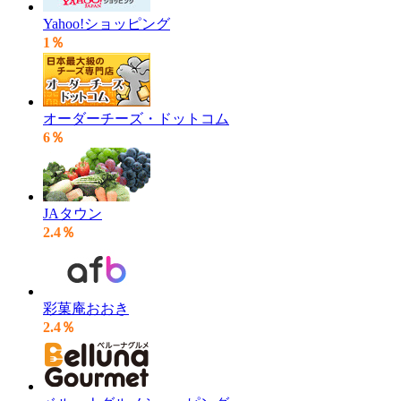
Yahoo!ショッピング
1％
オーダーチーズ・ドットコム
6％
JAタウン
2.4％
彩菓庵おおき
2.4％