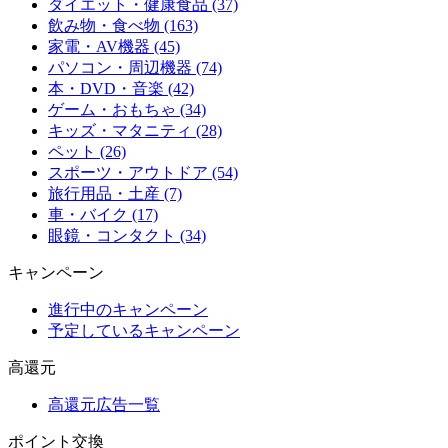
ダイエット・健康食品 (37)
飲み物・食べ物 (163)
家電・AV機器 (45)
パソコン・周辺機器 (74)
本・DVD・音楽 (42)
ゲーム・おもちゃ (34)
キッズ・マタニティ (28)
ペット (26)
スポーツ・アウトドア (54)
旅行用品・土産 (7)
車・バイク (17)
眼鏡・コンタクト (34)
キャンペーン
進行中のキャンペーン
予定しているキャンペーン
高還元
高還元広告一覧
ポイント交換