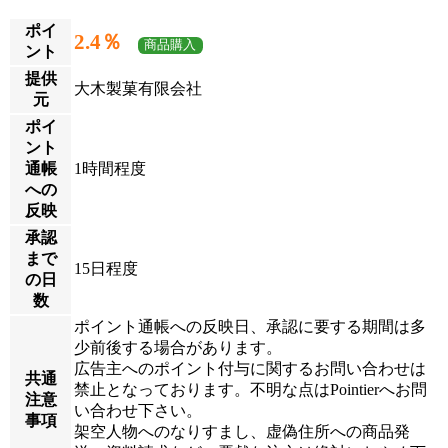
ポイ
2.4％
商品購入
ント
提供
大木製菓有限会社
元
ポイ
ント
通帳
1時間程度
への
反映
承認
まで
15日程度
の日
数
ポイント通帳への反映日、承認に要する期間は多
少前後する場合があります。
広告主へのポイント付与に関するお問い合わせは
共通
禁止となっております。不明な点はPointierへお問
注意
い合わせ下さい。
事項
架空人物へのなりすまし、虚偽住所への商品発