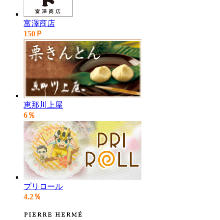
富澤商店
150Ｐ
恵那川上屋
6％
プリロール
4.2％