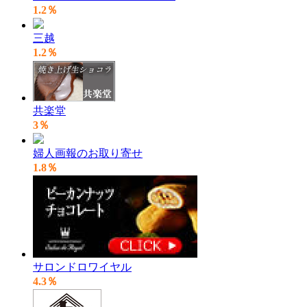
1.2％
三越
1.2％
共楽堂
3％
婦人画報のお取り寄せ
1.8％
サロンドロワイヤル
4.3％