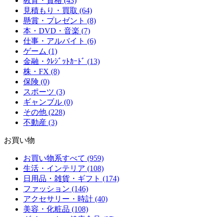
教育・資格 (43)
見積もり・買取 (64)
懸賞・プレゼント (8)
本・DVD・音楽 (7)
仕事・アルバイト (6)
ゲーム (1)
金融・ｸﾚｼﾞｯﾄｶｰﾄﾞ (13)
株・FX (8)
保険 (0)
スポーツ (3)
ギャンブル (0)
その他 (228)
不動産 (3)
お買い物
お買い物系すべて (959)
生活・インテリア (108)
日用品・雑貨・ギフト (174)
ファッション (146)
アクセサリー・時計 (40)
美容・化粧品 (108)