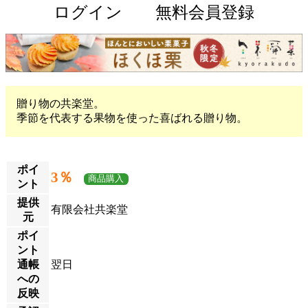
ログイン
無料会員登録
贈り物の共楽堂。
季節を代表する果物を使った喜ばれる贈り物。
ポイ
3％
商品購入
ント
提供
有限会社共楽堂
元
ポイ
ント
通帳
翌日
への
反映