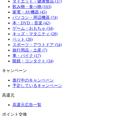
ダイエット・健康食品 (37)
飲み物・食べ物 (163)
家電・AV機器 (45)
パソコン・周辺機器 (74)
本・DVD・音楽 (42)
ゲーム・おもちゃ (34)
キッズ・マタニティ (28)
ペット (26)
スポーツ・アウトドア (54)
旅行用品・土産 (7)
車・バイク (17)
眼鏡・コンタクト (34)
キャンペーン
進行中のキャンペーン
予定しているキャンペーン
高還元
高還元広告一覧
ポイント交換