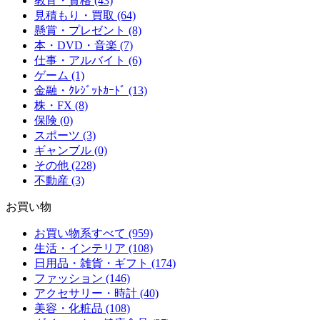
教育・資格 (43)
見積もり・買取 (64)
懸賞・プレゼント (8)
本・DVD・音楽 (7)
仕事・アルバイト (6)
ゲーム (1)
金融・ｸﾚｼﾞｯﾄｶｰﾄﾞ (13)
株・FX (8)
保険 (0)
スポーツ (3)
ギャンブル (0)
その他 (228)
不動産 (3)
お買い物
お買い物系すべて (959)
生活・インテリア (108)
日用品・雑貨・ギフト (174)
ファッション (146)
アクセサリー・時計 (40)
美容・化粧品 (108)