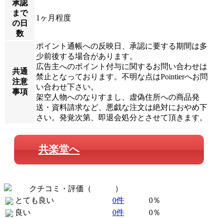
承認
まで
1ヶ月程度
の日
数
ポイント通帳への反映日、承認に要する期間は多
少前後する場合があります。
広告主へのポイント付与に関するお問い合わせは
共通
禁止となっております。不明な点はPointierへお問
注意
い合わせ下さい。
事項
架空人物へのなりすまし、虚偽住所への商品発
送・資料請求など、悪戯な注文は絶対におやめ下
さい。発覚次第、即退会処分とさせて頂きます。
共楽堂へ
クチコミ・評価（
全 0 件
）
とても良い
0件
0％
良い
0件
0％