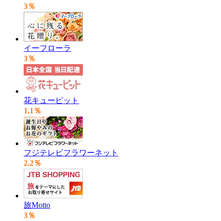
3％
イーフローラ
3％
花キューピット
1.1％
フジテレビフラワーネット
2.2％
旅Motto
3％