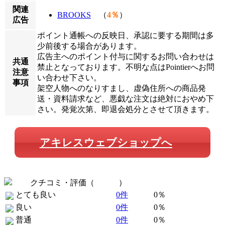
関連
BROOKS
（
4％
）
広告
ポイント通帳への反映日、承認に要する期間は多
少前後する場合があります。
広告主へのポイント付与に関するお問い合わせは
共通
禁止となっております。不明な点はPointierへお問
注意
い合わせ下さい。
事項
架空人物へのなりすまし、虚偽住所への商品発
送・資料請求など、悪戯な注文は絶対におやめ下
さい。発覚次第、即退会処分とさせて頂きます。
アキレスウェブショップへ
クチコミ・評価（
全 0 件
）
とても良い
0件
0％
良い
0件
0％
普通
0件
0％