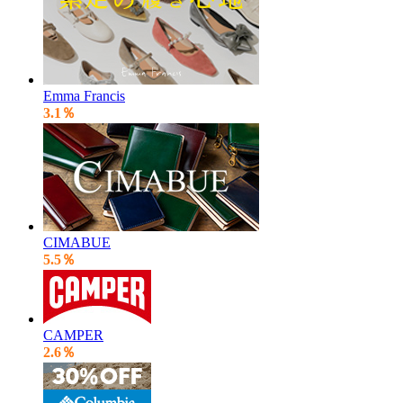
Emma Francis
3.1％
CIMABUE
5.5％
CAMPER
2.6％