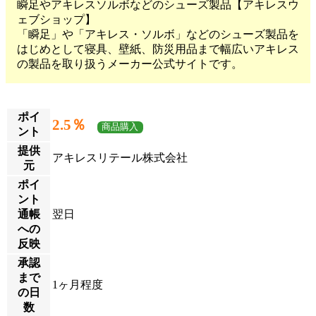
瞬足やアキレスソルボなどのシューズ製品【アキレスウ
ェブショップ】
「瞬足」や「アキレス・ソルボ」などのシューズ製品を
はじめとして寝具、壁紙、防災用品まで幅広いアキレス
の製品を取り扱うメーカー公式サイトです。
ポイ
2.5％
商品購入
ント
提供
アキレスリテール株式会社
元
ポイ
ント
通帳
翌日
への
反映
承認
まで
1ヶ月程度
の日
数