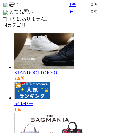
悪い
0件
0％
とても悪い
0件
0％
口コミはありません。
同カテゴリー
STANDOOLTOKYO
2.6％
デルセー
1％