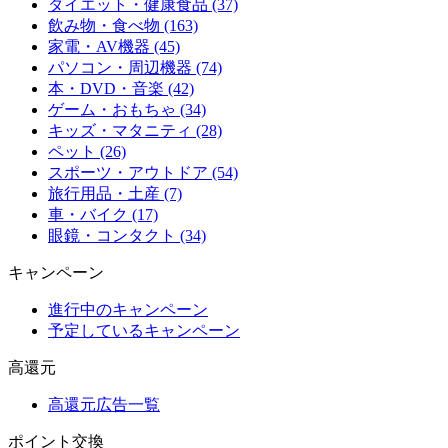
ダイエット・健康食品 (37)
飲み物・食べ物 (163)
家電・AV機器 (45)
パソコン・周辺機器 (74)
本・DVD・音楽 (42)
ゲーム・おもちゃ (34)
キッズ・マタニティ (28)
ペット (26)
スポーツ・アウトドア (54)
旅行用品・土産 (7)
車・バイク (17)
眼鏡・コンタクト (34)
キャンペーン
進行中のキャンペーン
予定しているキャンペーン
高還元
高還元広告一覧
ポイント交換