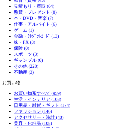
教育・資格 (43)
見積もり・買取 (64)
懸賞・プレゼント (8)
本・DVD・音楽 (7)
仕事・アルバイト (6)
ゲーム (1)
金融・ｸﾚｼﾞｯﾄｶｰﾄﾞ (13)
株・FX (8)
保険 (0)
スポーツ (3)
ギャンブル (0)
その他 (228)
不動産 (3)
お買い物
お買い物系すべて (959)
生活・インテリア (108)
日用品・雑貨・ギフト (174)
ファッション (146)
アクセサリー・時計 (40)
美容・化粧品 (108)