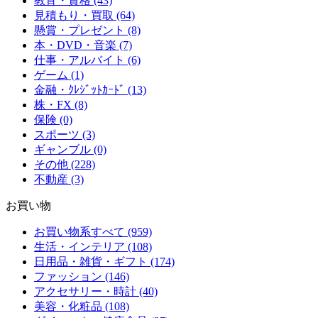
教育・資格 (43)
見積もり・買取 (64)
懸賞・プレゼント (8)
本・DVD・音楽 (7)
仕事・アルバイト (6)
ゲーム (1)
金融・ｸﾚｼﾞｯﾄｶｰﾄﾞ (13)
株・FX (8)
保険 (0)
スポーツ (3)
ギャンブル (0)
その他 (228)
不動産 (3)
お買い物
お買い物系すべて (959)
生活・インテリア (108)
日用品・雑貨・ギフト (174)
ファッション (146)
アクセサリー・時計 (40)
美容・化粧品 (108)