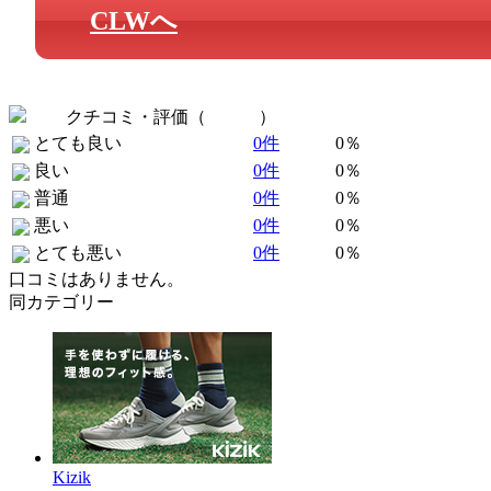
CLWへ
クチコミ・評価（
全 0 件
）
とても良い
0件
0％
良い
0件
0％
普通
0件
0％
悪い
0件
0％
とても悪い
0件
0％
口コミはありません。
同カテゴリー
Kizik