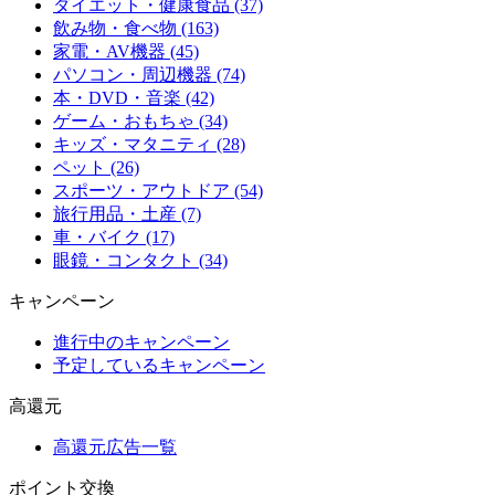
ダイエット・健康食品 (37)
飲み物・食べ物 (163)
家電・AV機器 (45)
パソコン・周辺機器 (74)
本・DVD・音楽 (42)
ゲーム・おもちゃ (34)
キッズ・マタニティ (28)
ペット (26)
スポーツ・アウトドア (54)
旅行用品・土産 (7)
車・バイク (17)
眼鏡・コンタクト (34)
キャンペーン
進行中のキャンペーン
予定しているキャンペーン
高還元
高還元広告一覧
ポイント交換