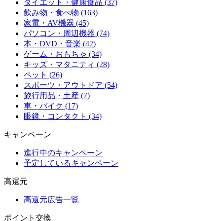
ダイエット・健康食品 (37)
飲み物・食べ物 (163)
家電・AV機器 (45)
パソコン・周辺機器 (74)
本・DVD・音楽 (42)
ゲーム・おもちゃ (34)
キッズ・マタニティ (28)
ペット (26)
スポーツ・アウトドア (54)
旅行用品・土産 (7)
車・バイク (17)
眼鏡・コンタクト (34)
キャンペーン
進行中のキャンペーン
予定しているキャンペーン
高還元
高還元広告一覧
ポイント交換