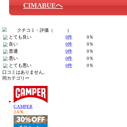
CIMABUEへ
クチコミ・評価（
全 0 件
）
とても良い
0件
0％
良い
0件
0％
普通
0件
0％
悪い
0件
0％
とても悪い
0件
0％
口コミはありません。
同カテゴリー
CAMPER
2.6％