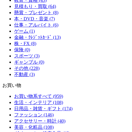
教育・資格 (43)
見積もり・買取 (64)
懸賞・プレゼント (8)
本・DVD・音楽 (7)
仕事・アルバイト (6)
ゲーム (1)
金融・ｸﾚｼﾞｯﾄｶｰﾄﾞ (13)
株・FX (8)
保険 (0)
スポーツ (3)
ギャンブル (0)
その他 (228)
不動産 (3)
お買い物
お買い物系すべて (959)
生活・インテリア (108)
日用品・雑貨・ギフト (174)
ファッション (146)
アクセサリー・時計 (40)
美容・化粧品 (108)