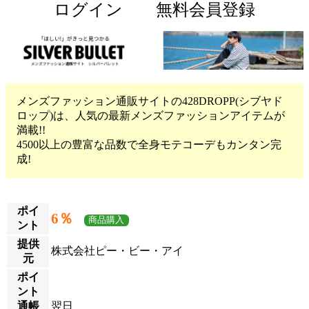
ログイン
無料会員登録
メンズファッション通販サイトの428DROPP(シブヤド
ロップ)は、人気の最新メンズファッションアイテムが
満載!!
4500以上の豊富な品数で全身モテコーデもカンタン完
成!
ポイ
6％
商品購入
ント
提供
株式会社ピー・ビー・アイ
元
ポイ
ント
通帳
翌日