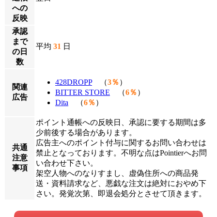
への
反映
承認
まで
平均
31
日
の日
数
428DROPP
（
3％
）
関連
BITTER STORE
（
6％
）
広告
Dita
（
6％
）
ポイント通帳への反映日、承認に要する期間は多
少前後する場合があります。
広告主へのポイント付与に関するお問い合わせは
共通
禁止となっております。不明な点はPointierへお問
注意
い合わせ下さい。
事項
架空人物へのなりすまし、虚偽住所への商品発
送・資料請求など、悪戯な注文は絶対におやめ下
さい。発覚次第、即退会処分とさせて頂きます。