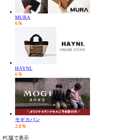
MURA
6％
HAYNI.
6％
モギカバン
2.8％
PC版で表示