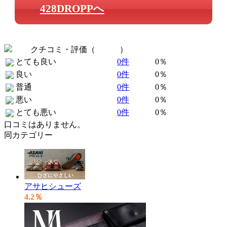
428DROPPへ
クチコミ・評価（
全 0 件
）
とても良い
0件
0％
良い
0件
0％
普通
0件
0％
悪い
0件
0％
とても悪い
0件
0％
口コミはありません。
同カテゴリー
アサヒシューズ
4.2％