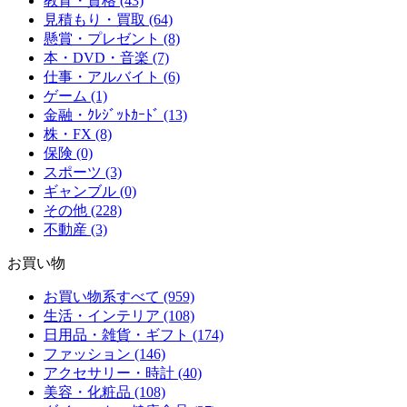
教育・資格 (43)
見積もり・買取 (64)
懸賞・プレゼント (8)
本・DVD・音楽 (7)
仕事・アルバイト (6)
ゲーム (1)
金融・ｸﾚｼﾞｯﾄｶｰﾄﾞ (13)
株・FX (8)
保険 (0)
スポーツ (3)
ギャンブル (0)
その他 (228)
不動産 (3)
お買い物
お買い物系すべて (959)
生活・インテリア (108)
日用品・雑貨・ギフト (174)
ファッション (146)
アクセサリー・時計 (40)
美容・化粧品 (108)