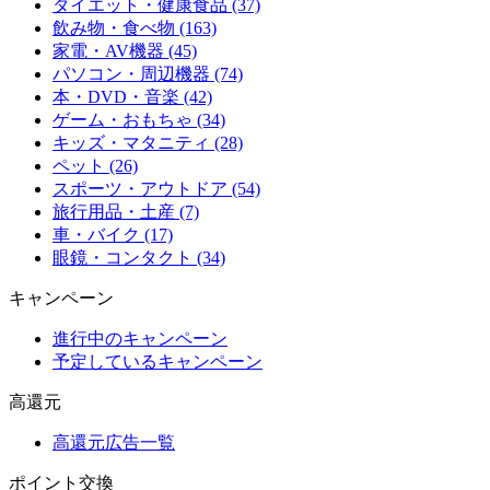
ダイエット・健康食品 (37)
飲み物・食べ物 (163)
家電・AV機器 (45)
パソコン・周辺機器 (74)
本・DVD・音楽 (42)
ゲーム・おもちゃ (34)
キッズ・マタニティ (28)
ペット (26)
スポーツ・アウトドア (54)
旅行用品・土産 (7)
車・バイク (17)
眼鏡・コンタクト (34)
キャンペーン
進行中のキャンペーン
予定しているキャンペーン
高還元
高還元広告一覧
ポイント交換