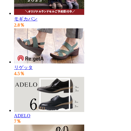
モギカバン
2.8％
リゲッタ
4.5％
ADELO
7％