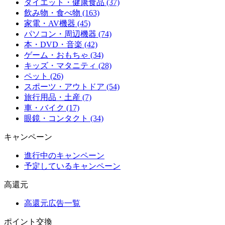
ダイエット・健康食品 (37)
飲み物・食べ物 (163)
家電・AV機器 (45)
パソコン・周辺機器 (74)
本・DVD・音楽 (42)
ゲーム・おもちゃ (34)
キッズ・マタニティ (28)
ペット (26)
スポーツ・アウトドア (54)
旅行用品・土産 (7)
車・バイク (17)
眼鏡・コンタクト (34)
キャンペーン
進行中のキャンペーン
予定しているキャンペーン
高還元
高還元広告一覧
ポイント交換