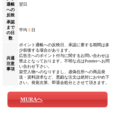
通帳
翌日
への
反映
承認
まで
平均
5
日
の日
数
ポイント通帳への反映日、承認に要する期間は多
少前後する場合があります。
広告主へのポイント付与に関するお問い合わせは
共通
禁止となっております。不明な点はPointierへお問
注意
い合わせ下さい。
事項
架空人物へのなりすまし、虚偽住所への商品発
送・資料請求など、悪戯な注文は絶対におやめ下
さい。発覚次第、即退会処分とさせて頂きます。
MURAへ