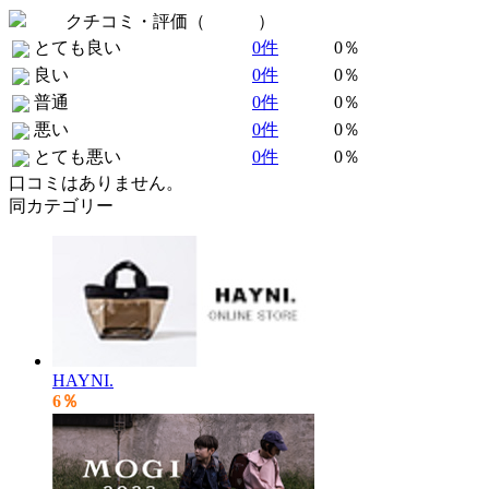
クチコミ・評価（
全 0 件
）
とても良い
0件
0％
良い
0件
0％
普通
0件
0％
悪い
0件
0％
とても悪い
0件
0％
口コミはありません。
同カテゴリー
HAYNI.
6％