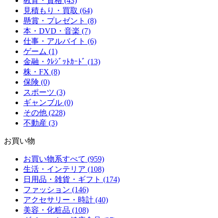
教育・資格 (43)
見積もり・買取 (64)
懸賞・プレゼント (8)
本・DVD・音楽 (7)
仕事・アルバイト (6)
ゲーム (1)
金融・ｸﾚｼﾞｯﾄｶｰﾄﾞ (13)
株・FX (8)
保険 (0)
スポーツ (3)
ギャンブル (0)
その他 (228)
不動産 (3)
お買い物
お買い物系すべて (959)
生活・インテリア (108)
日用品・雑貨・ギフト (174)
ファッション (146)
アクセサリー・時計 (40)
美容・化粧品 (108)