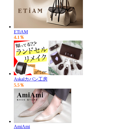
ETiAM
4.1％
Askalカバン工房
5.5％
AmiAmi