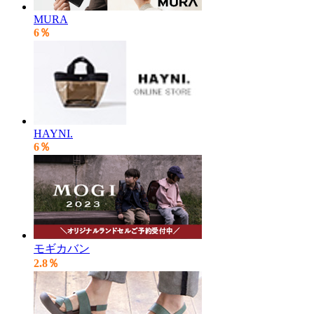
MURA
6％
HAYNI.
6％
モギカバン
2.8％