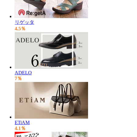
リゲッタ
4.5％
ADELO
7％
ETiAM
4.1％