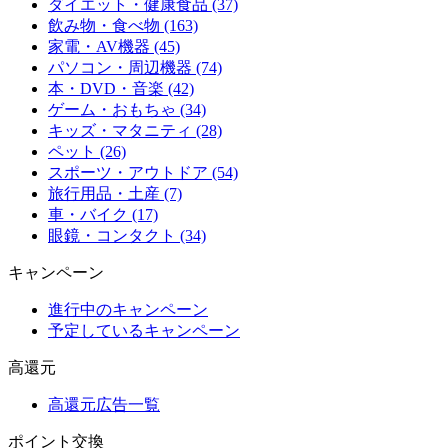
ダイエット・健康食品 (37)
飲み物・食べ物 (163)
家電・AV機器 (45)
パソコン・周辺機器 (74)
本・DVD・音楽 (42)
ゲーム・おもちゃ (34)
キッズ・マタニティ (28)
ペット (26)
スポーツ・アウトドア (54)
旅行用品・土産 (7)
車・バイク (17)
眼鏡・コンタクト (34)
キャンペーン
進行中のキャンペーン
予定しているキャンペーン
高還元
高還元広告一覧
ポイント交換