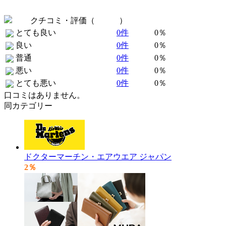
クチコミ・評価（
全 0 件
）
とても良い
0件
0％
良い
0件
0％
普通
0件
0％
悪い
0件
0％
とても悪い
0件
0％
口コミはありません。
同カテゴリー
ドクターマーチン・エアウエア ジャパン
2％