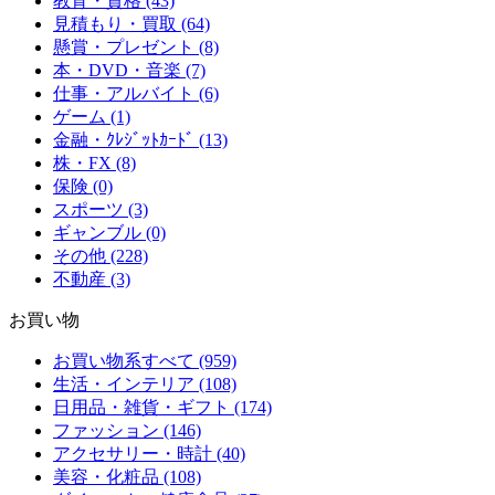
教育・資格 (43)
見積もり・買取 (64)
懸賞・プレゼント (8)
本・DVD・音楽 (7)
仕事・アルバイト (6)
ゲーム (1)
金融・ｸﾚｼﾞｯﾄｶｰﾄﾞ (13)
株・FX (8)
保険 (0)
スポーツ (3)
ギャンブル (0)
その他 (228)
不動産 (3)
お買い物
お買い物系すべて (959)
生活・インテリア (108)
日用品・雑貨・ギフト (174)
ファッション (146)
アクセサリー・時計 (40)
美容・化粧品 (108)