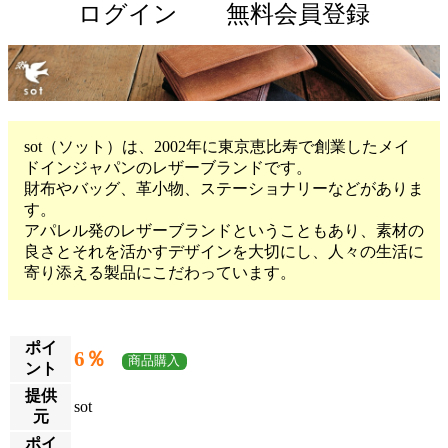
ログイン
無料会員登録
sot（ソット）は、2002年に東京恵比寿で創業したメイ
ドインジャパンのレザーブランドです。
財布やバッグ、革小物、ステーショナリーなどがありま
す。
アパレル発のレザーブランドということもあり、素材の
良さとそれを活かすデザインを大切にし、人々の生活に
寄り添える製品にこだわっています。
ポイ
6％
商品購入
ント
提供
sot
元
ポイ