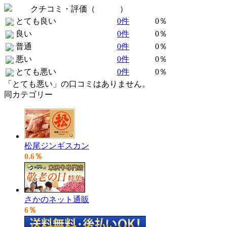
クチコミ・評価（
全 0 件
）
とても良い
0件
0％
良い
0件
0％
普通
0件
0％
悪い
0件
0％
とても悪い
0件
0％
「とても悪い」の口コミはありません。
同カテゴリー
松尾ジンギスカン
0.6％
さかのネット通販
6％