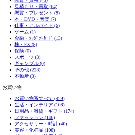
教育・資格 (43)
見積もり・買取 (64)
懸賞・プレゼント (8)
本・DVD・音楽 (7)
仕事・アルバイト (6)
ゲーム (1)
金融・ｸﾚｼﾞｯﾄｶｰﾄﾞ (13)
株・FX (8)
保険 (0)
スポーツ (3)
ギャンブル (0)
その他 (228)
不動産 (3)
お買い物
お買い物系すべて (959)
生活・インテリア (108)
日用品・雑貨・ギフト (174)
ファッション (146)
アクセサリー・時計 (40)
美容・化粧品 (108)