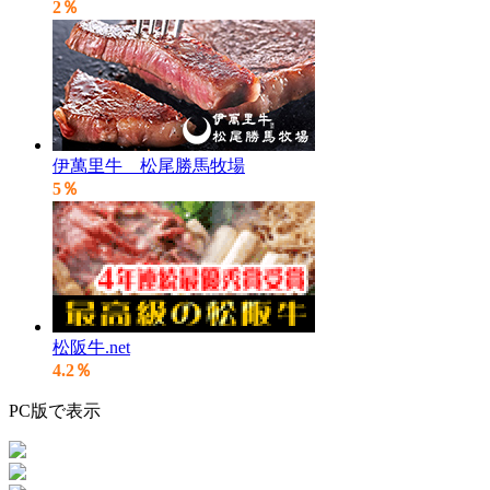
2％
伊萬里牛 松尾勝馬牧場
5％
松阪牛.net
4.2％
PC版で表示