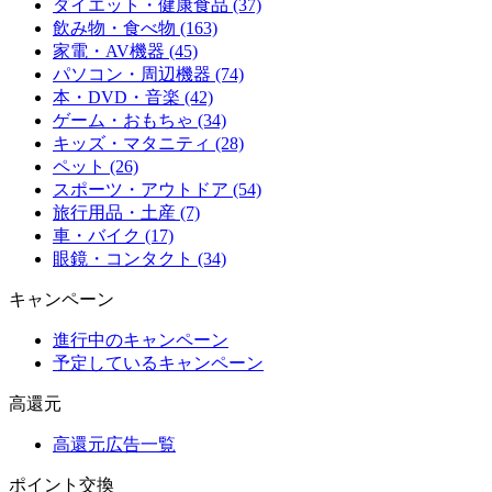
ダイエット・健康食品 (37)
飲み物・食べ物 (163)
家電・AV機器 (45)
パソコン・周辺機器 (74)
本・DVD・音楽 (42)
ゲーム・おもちゃ (34)
キッズ・マタニティ (28)
ペット (26)
スポーツ・アウトドア (54)
旅行用品・土産 (7)
車・バイク (17)
眼鏡・コンタクト (34)
キャンペーン
進行中のキャンペーン
予定しているキャンペーン
高還元
高還元広告一覧
ポイント交換