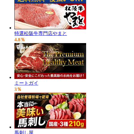
特選松阪牛専門店やまと
4.8％
ミートガイ
3％
馬刺し屋