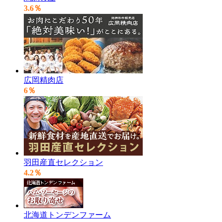
3.6％
広岡精肉店
6％
羽田産直セレクション
4.2％
北海道トンデンファーム