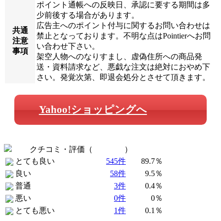
ポイント通帳への反映日、承認に要する期間は多
少前後する場合があります。
広告主へのポイント付与に関するお問い合わせは
共通
禁止となっております。不明な点はPointierへお問
注意
い合わせ下さい。
事項
架空人物へのなりすまし、虚偽住所への商品発
送・資料請求など、悪戯な注文は絶対におやめ下
さい。発覚次第、即退会処分とさせて頂きます。
Yahoo!ショッピングへ
クチコミ・評価（
全 607 件
）
とても良い
545件
89.7％
良い
58件
9.5％
普通
3件
0.4％
悪い
0件
0％
とても悪い
1件
0.1％