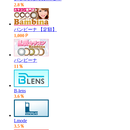
2.8％
バンビーナ 【定額】
1,000Ｐ
バンビーナ
11％
B-lens
3.6％
Lmode
3.5％