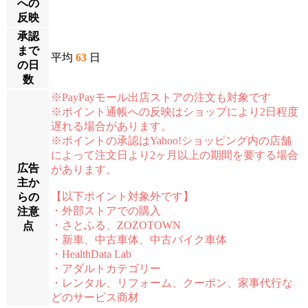
への
反映
承認
まで
平均
63
日
の日
数
※PayPayモール出店ストアの注文も対象です
※ポイント通帳への反映はショップにより2日程度
遅れる場合があります。
※ポイントの承認はYahoo!ショッピング内の店舗
によって注文日より2ヶ月以上の期間を要する場合
広告
があります。
主か
【以下ポイント対象外です】
らの
・外部ストアでの購入
注意
・さとふる、ZOZOTOWN
点
・新車、中古車体、中古バイク車体
・HealthData Lab
・アダルトカテゴリー
・レンタル、リフォーム、クーポン、家事代行な
どのサービス商材