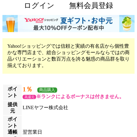
ログイン
無料会員登録
Yahoo!ショッピングでは信頼と実績の有名店から個性豊
かな専門店まで、総合ショッピングモールならではの商
品バリエーションと数百万点を誇る魅惑の商品群を取り
揃えております。
1％
ポイ
商品購入
ント
※ランクによるボーナスは付きません。
高還元
提供
LINEヤフー株式会社
元
ポイ
ント
通帳
翌営業日