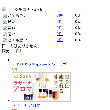
クチコミ・評価（
全 0 件
）
とても良い
0件
0％
良い
0件
0％
普通
0件
0％
悪い
0件
0％
とても悪い
0件
0％
口コミはありません。
同カテゴリー
くすりのレデイハートショップ
3％
ラサーナ アロマ