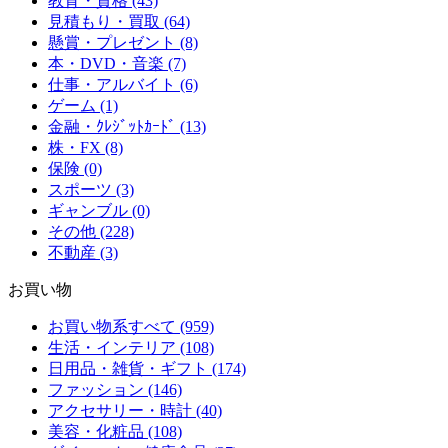
教育・資格 (43)
見積もり・買取 (64)
懸賞・プレゼント (8)
本・DVD・音楽 (7)
仕事・アルバイト (6)
ゲーム (1)
金融・ｸﾚｼﾞｯﾄｶｰﾄﾞ (13)
株・FX (8)
保険 (0)
スポーツ (3)
ギャンブル (0)
その他 (228)
不動産 (3)
お買い物
お買い物系すべて (959)
生活・インテリア (108)
日用品・雑貨・ギフト (174)
ファッション (146)
アクセサリー・時計 (40)
美容・化粧品 (108)