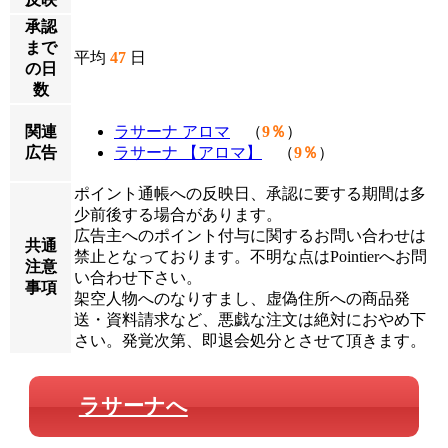
承認
まで
平均
47
日
の日
数
関連
ラサーナ アロマ
（
9％
）
広告
ラサーナ 【アロマ】
（
9％
）
ポイント通帳への反映日、承認に要する期間は多
少前後する場合があります。
広告主へのポイント付与に関するお問い合わせは
共通
禁止となっております。不明な点はPointierへお問
注意
い合わせ下さい。
事項
架空人物へのなりすまし、虚偽住所への商品発
送・資料請求など、悪戯な注文は絶対におやめ下
さい。発覚次第、即退会処分とさせて頂きます。
ラサーナへ