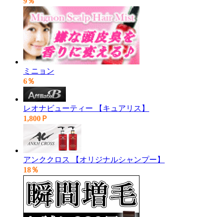
9％
ミニョン
6％
レオナビューティー 【キュアリス】
1,800Ｐ
アンククロス 【オリジナルシャンプー】
18％