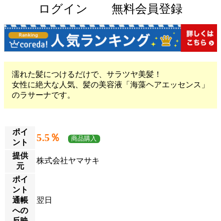
ログイン
無料会員登録
濡れた髪につけるだけで、サラツヤ美髪！
女性に絶大な人気、髪の美容液「海藻ヘアエッセンス」
のラサーナです。
ポイ
5.5％
商品購入
ント
提供
株式会社ヤマサキ
元
ポイ
ント
通帳
翌日
への
反映