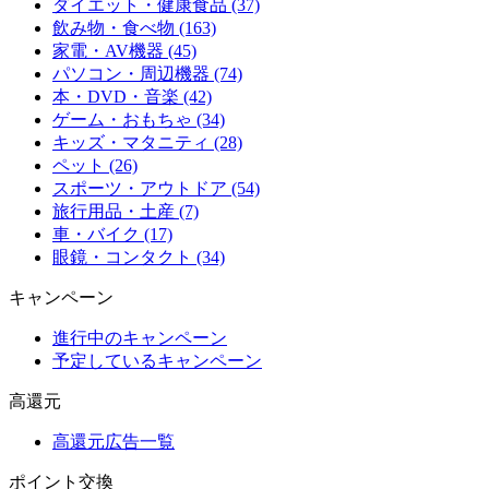
ダイエット・健康食品 (37)
飲み物・食べ物 (163)
家電・AV機器 (45)
パソコン・周辺機器 (74)
本・DVD・音楽 (42)
ゲーム・おもちゃ (34)
キッズ・マタニティ (28)
ペット (26)
スポーツ・アウトドア (54)
旅行用品・土産 (7)
車・バイク (17)
眼鏡・コンタクト (34)
キャンペーン
進行中のキャンペーン
予定しているキャンペーン
高還元
高還元広告一覧
ポイント交換