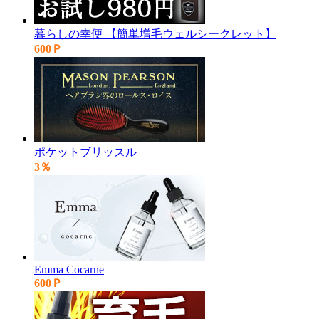
暮らしの幸便 【簡単増毛ウェルシークレット】
600Ｐ
ポケットブリッスル
3％
Emma Cocarne
600Ｐ