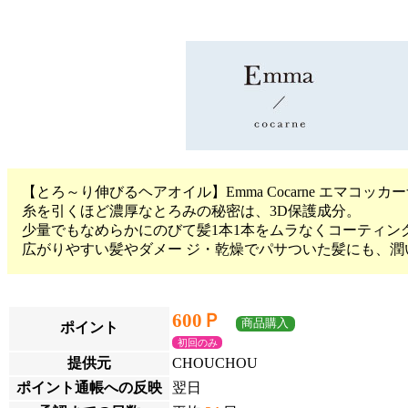
【とろ～り伸びるヘアオイル】Emma Cocarne エマコッ
糸を引くほど濃厚なとろみの秘密は、3D保護成分。
少量でもなめらかにのびて髪1本1本をムラなくコーティン
広がりやすい髪やダメー ジ・乾燥でパサついた髪にも、
600Ｐ
商品購入
ポイント
初回のみ
提供元
CHOUCHOU
ポイント通帳への反映
翌日