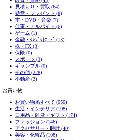
教育・資格 (43)
見積もり・買取 (64)
懸賞・プレゼント (8)
本・DVD・音楽 (7)
仕事・アルバイト (6)
ゲーム (1)
金融・ｸﾚｼﾞｯﾄｶｰﾄﾞ (13)
株・FX (8)
保険 (0)
スポーツ (3)
ギャンブル (0)
その他 (228)
不動産 (3)
お買い物
お買い物系すべて (959)
生活・インテリア (108)
日用品・雑貨・ギフト (174)
ファッション (146)
アクセサリー・時計 (40)
美容・化粧品 (108)