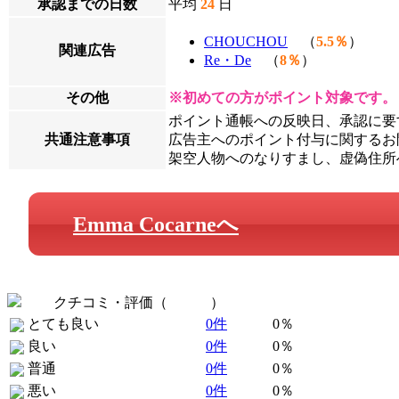
承認までの日数
平均
24
日
CHOUCHOU
（
5.5％
）
関連広告
Re・De
（
8％
）
その他
※初めての方がポイント対象です。
ポイント通帳への反映日、承認に要
共通注意事項
広告主へのポイント付与に関するお問
架空人物へのなりすまし、虚偽住所
Emma Cocarneへ
クチコミ・評価（
全 0 件
）
とても良い
0件
0％
良い
0件
0％
普通
0件
0％
悪い
0件
0％