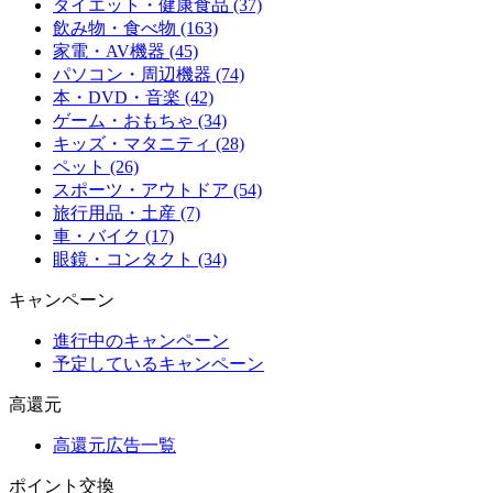
ダイエット・健康食品 (37)
飲み物・食べ物 (163)
家電・AV機器 (45)
パソコン・周辺機器 (74)
本・DVD・音楽 (42)
ゲーム・おもちゃ (34)
キッズ・マタニティ (28)
ペット (26)
スポーツ・アウトドア (54)
旅行用品・土産 (7)
車・バイク (17)
眼鏡・コンタクト (34)
キャンペーン
進行中のキャンペーン
予定しているキャンペーン
高還元
高還元広告一覧
ポイント交換