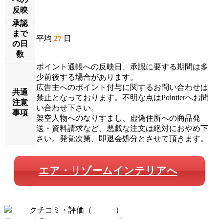
反映
承認
まで
平均
27
日
の日
数
ポイント通帳への反映日、承認に要する期間は多
少前後する場合があります。
広告主へのポイント付与に関するお問い合わせは
共通
禁止となっております。不明な点はPointierへお問
注意
い合わせ下さい。
事項
架空人物へのなりすまし、虚偽住所への商品発
送・資料請求など、悪戯な注文は絶対におやめ下
さい。発覚次第、即退会処分とさせて頂きます。
エア・リゾームインテリアへ
クチコミ・評価（
全 0 件
）