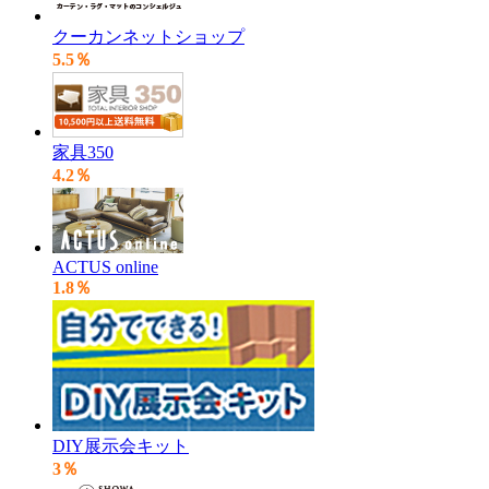
クーカンネットショップ
5.5％
家具350
4.2％
ACTUS online
1.8％
DIY展示会キット
3％