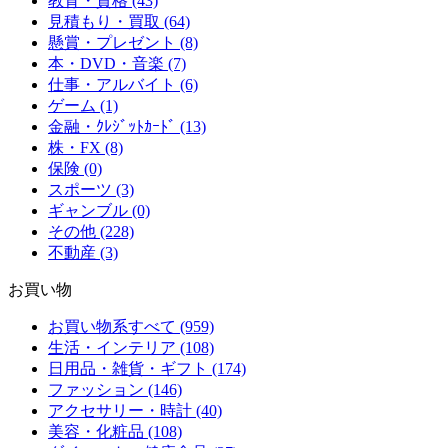
教育・資格 (43)
見積もり・買取 (64)
懸賞・プレゼント (8)
本・DVD・音楽 (7)
仕事・アルバイト (6)
ゲーム (1)
金融・ｸﾚｼﾞｯﾄｶｰﾄﾞ (13)
株・FX (8)
保険 (0)
スポーツ (3)
ギャンブル (0)
その他 (228)
不動産 (3)
お買い物
お買い物系すべて (959)
生活・インテリア (108)
日用品・雑貨・ギフト (174)
ファッション (146)
アクセサリー・時計 (40)
美容・化粧品 (108)