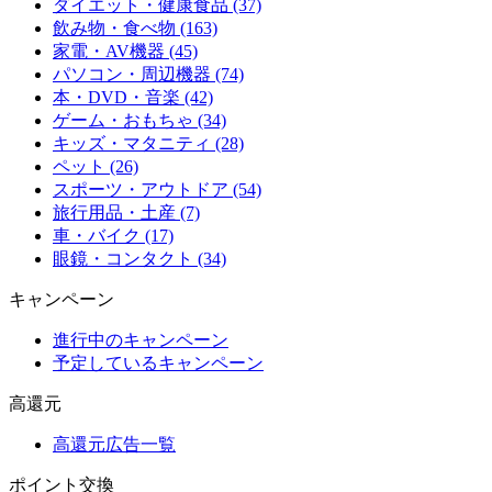
ダイエット・健康食品 (37)
飲み物・食べ物 (163)
家電・AV機器 (45)
パソコン・周辺機器 (74)
本・DVD・音楽 (42)
ゲーム・おもちゃ (34)
キッズ・マタニティ (28)
ペット (26)
スポーツ・アウトドア (54)
旅行用品・土産 (7)
車・バイク (17)
眼鏡・コンタクト (34)
キャンペーン
進行中のキャンペーン
予定しているキャンペーン
高還元
高還元広告一覧
ポイント交換