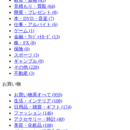
教育・資格 (43)
見積もり・買取 (64)
懸賞・プレゼント (8)
本・DVD・音楽 (7)
仕事・アルバイト (6)
ゲーム (1)
金融・ｸﾚｼﾞｯﾄｶｰﾄﾞ (13)
株・FX (8)
保険 (0)
スポーツ (3)
ギャンブル (0)
その他 (228)
不動産 (3)
お買い物
お買い物系すべて (959)
生活・インテリア (108)
日用品・雑貨・ギフト (174)
ファッション (146)
アクセサリー・時計 (40)
美容・化粧品 (108)