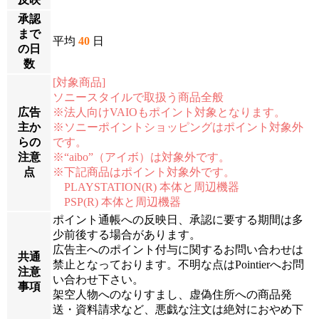
承認
まで
平均
40
日
の日
数
[対象商品]
ソニースタイルで取扱う商品全般
広告
※法人向けVAIOもポイント対象となります。
主か
※ソニーポイントショッピングはポイント対象外
らの
です。
注意
※“aibo”（アイボ）は対象外です。
点
※下記商品はポイント対象外です。
PLAYSTATION(R) 本体と周辺機器
PSP(R) 本体と周辺機器
ポイント通帳への反映日、承認に要する期間は多
少前後する場合があります。
広告主へのポイント付与に関するお問い合わせは
共通
禁止となっております。不明な点はPointierへお問
注意
い合わせ下さい。
事項
架空人物へのなりすまし、虚偽住所への商品発
送・資料請求など、悪戯な注文は絶対におやめ下