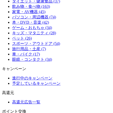
ダイエット・健康食品 (37)
飲み物・食べ物 (163)
家電・AV機器 (45)
パソコン・周辺機器 (74)
本・DVD・音楽 (42)
ゲーム・おもちゃ (34)
キッズ・マタニティ (28)
ペット (26)
スポーツ・アウトドア (54)
旅行用品・土産 (7)
車・バイク (17)
眼鏡・コンタクト (34)
キャンペーン
進行中のキャンペーン
予定しているキャンペーン
高還元
高還元広告一覧
ポイント交換