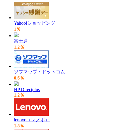
Yahoo!ショッピング
1％
富士通
1.2％
ソフマップ・ドットコム
0.6％
HP Directplus
1.2％
lenovo（レノボ）
1.8％