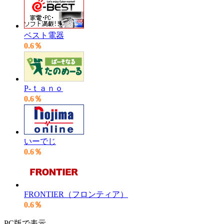
ベスト電器
0.6％
P-ｔａｎｏ
0.6％
いーでじ
0.6％
FRONTIER（フロンティア）
0.6％
PC版で表示