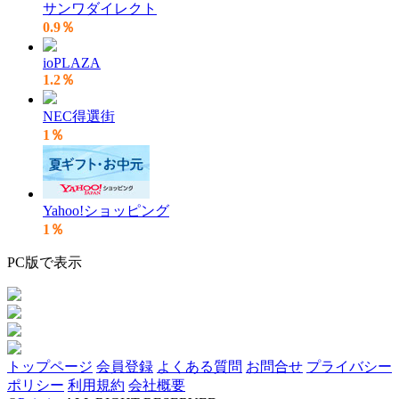
サンワダイレクト
0.9％
ioPLAZA
1.2％
NEC得選街
1％
Yahoo!ショッピング
1％
PC版で表示
トップページ
会員登録
よくある質問
お問合せ
プライバシー
ポリシー
利用規約
会社概要