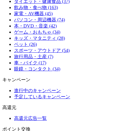
ダイエット・健康食品 (37)
飲み物・食べ物 (163)
家電・AV機器 (45)
パソコン・周辺機器 (74)
本・DVD・音楽 (42)
ゲーム・おもちゃ (34)
キッズ・マタニティ (28)
ペット (26)
スポーツ・アウトドア (54)
旅行用品・土産 (7)
車・バイク (17)
眼鏡・コンタクト (34)
キャンペーン
進行中のキャンペーン
予定しているキャンペーン
高還元
高還元広告一覧
ポイント交換