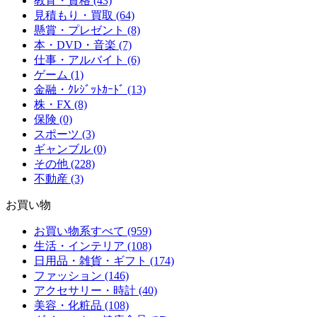
教育・資格 (43)
見積もり・買取 (64)
懸賞・プレゼント (8)
本・DVD・音楽 (7)
仕事・アルバイト (6)
ゲーム (1)
金融・ｸﾚｼﾞｯﾄｶｰﾄﾞ (13)
株・FX (8)
保険 (0)
スポーツ (3)
ギャンブル (0)
その他 (228)
不動産 (3)
お買い物
お買い物系すべて (959)
生活・インテリア (108)
日用品・雑貨・ギフト (174)
ファッション (146)
アクセサリー・時計 (40)
美容・化粧品 (108)