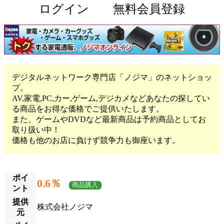
ログイン
無料会員登録
デジタルネットワーク専門店「ノジマ」のネットショッ
プ。
AV,家電,PC,カー,ゲーム,デジカメなどあなたの探してい
る商品をお得な価格でご提供いたします。
また、ゲームやDVDなど最新商品は予約商品としてお
取り扱い中！
価格も他のお店に負けず競争力も御座います。
ポイ
0.6％
商品購入
ント
提供
株式会社ノジマ
元