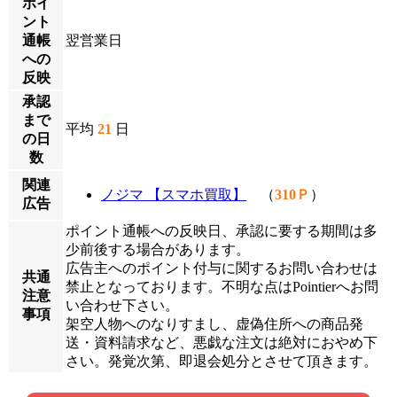
ポイ
ント
通帳
翌営業日
への
反映
承認
まで
平均
21
日
の日
数
関連
ノジマ 【スマホ買取】
（
310Ｐ
）
広告
ポイント通帳への反映日、承認に要する期間は多
少前後する場合があります。
広告主へのポイント付与に関するお問い合わせは
共通
禁止となっております。不明な点はPointierへお問
注意
い合わせ下さい。
事項
架空人物へのなりすまし、虚偽住所への商品発
送・資料請求など、悪戯な注文は絶対におやめ下
さい。発覚次第、即退会処分とさせて頂きます。