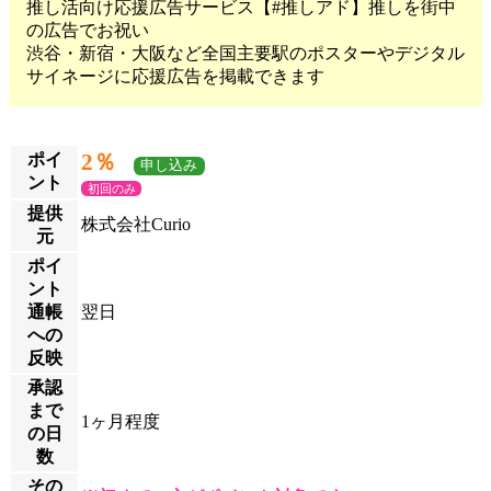
推し活向け応援広告サービス【#推しアド】推しを街中
の広告でお祝い
渋谷・新宿・大阪など全国主要駅のポスターやデジタル
サイネージに応援広告を掲載できます
2％
ポイ
申し込み
ント
初回のみ
提供
株式会社Curio
元
ポイ
ント
通帳
翌日
への
反映
承認
まで
1ヶ月程度
の日
数
その