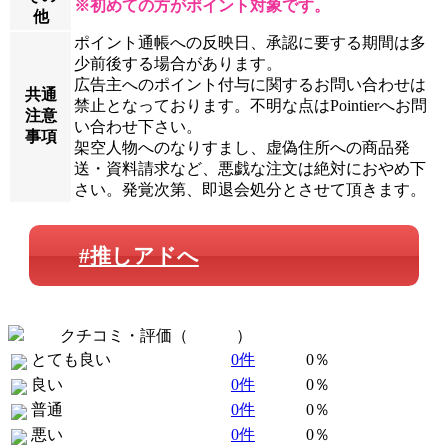
※初めての方がポイント対象です。
他
ポイント通帳への反映日、承認に要する期間は多
少前後する場合があります。
広告主へのポイント付与に関するお問い合わせは
共通
禁止となっております。不明な点はPointierへお問
注意
い合わせ下さい。
事項
架空人物へのなりすまし、虚偽住所への商品発
送・資料請求など、悪戯な注文は絶対におやめ下
さい。発覚次第、即退会処分とさせて頂きます。
#推しアドへ
クチコミ・評価（
全 0 件
）
とても良い
0件
0％
良い
0件
0％
普通
0件
0％
悪い
0件
0％