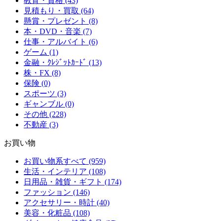
教育・資格 (43)
見積もり・買取 (64)
懸賞・プレゼント (8)
本・DVD・音楽 (7)
仕事・アルバイト (6)
ゲーム (1)
金融・ｸﾚｼﾞｯﾄｶｰﾄﾞ (13)
株・FX (8)
保険 (0)
スポーツ (3)
ギャンブル (0)
その他 (228)
不動産 (3)
お買い物
お買い物系すべて (959)
生活・インテリア (108)
日用品・雑貨・ギフト (174)
ファッション (146)
アクセサリー・時計 (40)
美容・化粧品 (108)