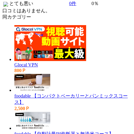
とても悪い
0件
0％
口コミはありません。
同カテゴリー
Glocal VPN
800Ｐ
foodable 【コンパクトベーカリーとパンミックスコー
ス】
2,500Ｐ
foodable 【自動計量IH炊飯器と無洗米コース】