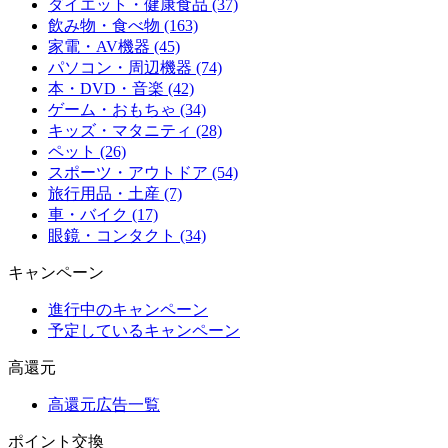
ダイエット・健康食品 (37)
飲み物・食べ物 (163)
家電・AV機器 (45)
パソコン・周辺機器 (74)
本・DVD・音楽 (42)
ゲーム・おもちゃ (34)
キッズ・マタニティ (28)
ペット (26)
スポーツ・アウトドア (54)
旅行用品・土産 (7)
車・バイク (17)
眼鏡・コンタクト (34)
キャンペーン
進行中のキャンペーン
予定しているキャンペーン
高還元
高還元広告一覧
ポイント交換