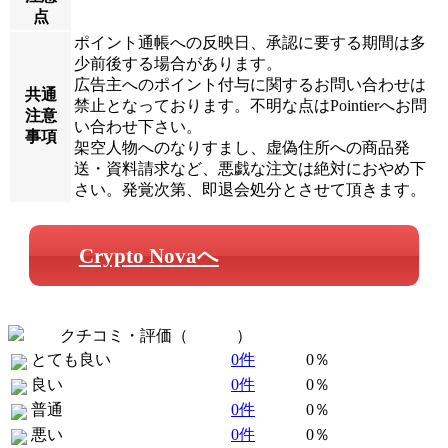
点
ポイント通帳への反映日、承認に要する期間は多
少前後する場合があります。
広告主へのポイント付与に関するお問い合わせは
共通
禁止となっております。不明な点はPointierへお問
注意
い合わせ下さい。
事項
架空人物へのなりすまし、虚偽住所への商品発
送・資料請求など、悪戯な注文は絶対におやめ下
さい。発覚次第、即退会処分とさせて頂きます。
Crypto Novaへ
クチコミ・評価（
全 0 件
）
とても良い
0件
0％
良い
0件
0％
普通
0件
0％
悪い
0件
0％