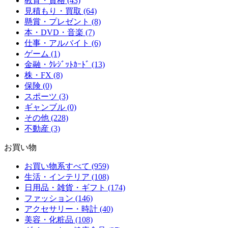
教育・資格 (43)
見積もり・買取 (64)
懸賞・プレゼント (8)
本・DVD・音楽 (7)
仕事・アルバイト (6)
ゲーム (1)
金融・ｸﾚｼﾞｯﾄｶｰﾄﾞ (13)
株・FX (8)
保険 (0)
スポーツ (3)
ギャンブル (0)
その他 (228)
不動産 (3)
お買い物
お買い物系すべて (959)
生活・インテリア (108)
日用品・雑貨・ギフト (174)
ファッション (146)
アクセサリー・時計 (40)
美容・化粧品 (108)