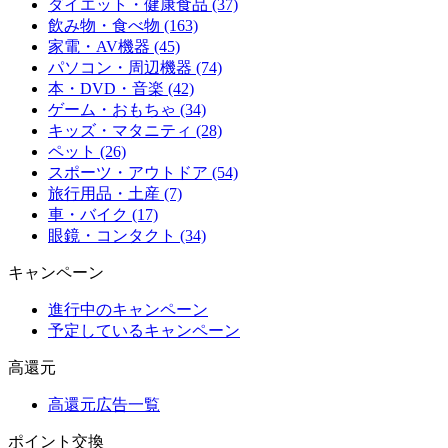
ダイエット・健康食品 (37)
飲み物・食べ物 (163)
家電・AV機器 (45)
パソコン・周辺機器 (74)
本・DVD・音楽 (42)
ゲーム・おもちゃ (34)
キッズ・マタニティ (28)
ペット (26)
スポーツ・アウトドア (54)
旅行用品・土産 (7)
車・バイク (17)
眼鏡・コンタクト (34)
キャンペーン
進行中のキャンペーン
予定しているキャンペーン
高還元
高還元広告一覧
ポイント交換