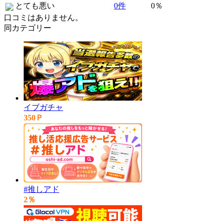
とても悪い
0件
0％
口コミはありません。
同カテゴリー
イブガチャ
350Ｐ
#推しアド
2％