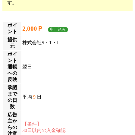
す。
ポイ
2,000Ｐ
申し込み
ント
提供
株式会社S・T・I
元
ポイ
ント
通帳
翌日
への
反映
承認
まで
平均
9
日
の日
数
広告
主か
【条件】
らの
30日以内の入金確認
注意