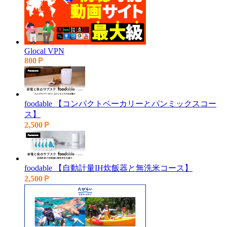
Glocal VPN
800Ｐ
foodable 【コンパクトベーカリーとパンミックスコー
ス】
2,500Ｐ
foodable 【自動計量IH炊飯器と無洗米コース】
2,500Ｐ