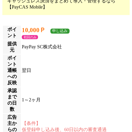
キャッシュレス決済をまとめて導入・管理するなら
【PayCAS Mobile】
10,000Ｐ
ポイ
申し込み
ント
初回のみ
提供
PayPay SC株式会社
元
ポイ
ント
通帳
翌日
への
反映
承認
まで
1～2ヶ月
の日
数
広告
主か
【条件】
らの
仮登録申し込み後、60日以内の審査通過