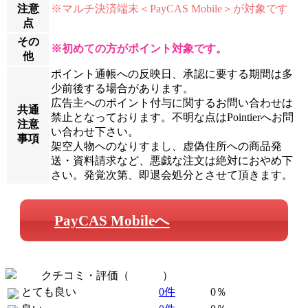
注意
※マルチ決済端末＜PayCAS Mobile＞が対象です
点
その
※初めての方がポイント対象です。
他
ポイント通帳への反映日、承認に要する期間は多
少前後する場合があります。
広告主へのポイント付与に関するお問い合わせは
共通
禁止となっております。不明な点はPointierへお問
注意
い合わせ下さい。
事項
架空人物へのなりすまし、虚偽住所への商品発
送・資料請求など、悪戯な注文は絶対におやめ下
さい。発覚次第、即退会処分とさせて頂きます。
PayCAS Mobileへ
クチコミ・評価（
全 0 件
）
とても良い
0件
0％