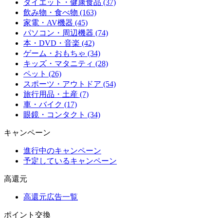
ダイエット・健康食品 (37)
飲み物・食べ物 (163)
家電・AV機器 (45)
パソコン・周辺機器 (74)
本・DVD・音楽 (42)
ゲーム・おもちゃ (34)
キッズ・マタニティ (28)
ペット (26)
スポーツ・アウトドア (54)
旅行用品・土産 (7)
車・バイク (17)
眼鏡・コンタクト (34)
キャンペーン
進行中のキャンペーン
予定しているキャンペーン
高還元
高還元広告一覧
ポイント交換