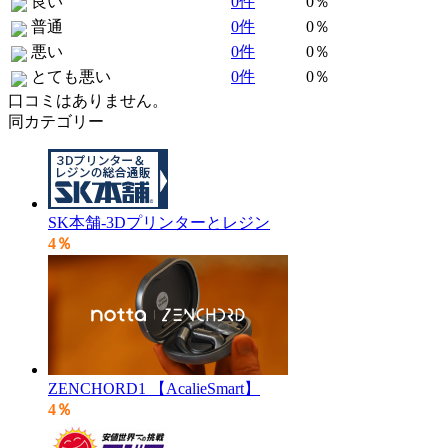
良い
0件
0％
普通
0件
0％
悪い
0件
0％
とても悪い
0件
0％
口コミはありません。
同カテゴリー
SK本舗-3Dプリンターとレジン
4％
ZENCHORD1 【AcalieSmart】
4％