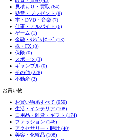
教育・資格 (43)
見積もり・買取 (64)
懸賞・プレゼント (8)
本・DVD・音楽 (7)
仕事・アルバイト (6)
ゲーム (1)
金融・ｸﾚｼﾞｯﾄｶｰﾄﾞ (13)
株・FX (8)
保険 (0)
スポーツ (3)
ギャンブル (0)
その他 (228)
不動産 (3)
お買い物
お買い物系すべて (959)
生活・インテリア (108)
日用品・雑貨・ギフト (174)
ファッション (146)
アクセサリー・時計 (40)
美容・化粧品 (108)