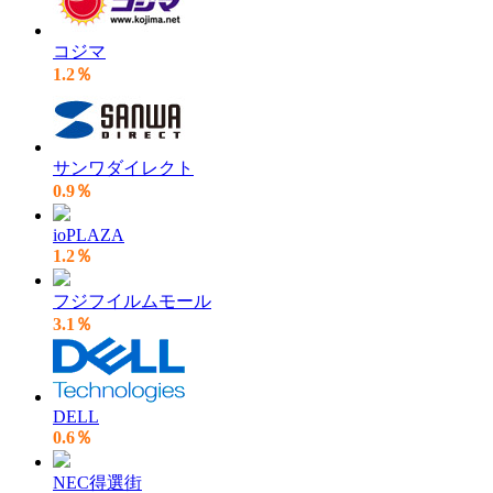
コジマ
1.2％
サンワダイレクト
0.9％
ioPLAZA
1.2％
フジフイルムモール
3.1％
DELL
0.6％
NEC得選街