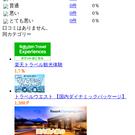
普通
0件
0％
悪い
0件
0％
とても悪い
0件
0％
口コミはありません。
同カテゴリー
楽天トラベル観光体験
1.7％
トラベルウエスト 【国内ダイナミックパッケージ】
1,300Ｐ