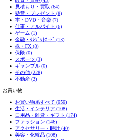
教育・資格 (43)
見積もり・買取 (64)
懸賞・プレゼント (8)
本・DVD・音楽 (7)
仕事・アルバイト (6)
ゲーム (1)
金融・ｸﾚｼﾞｯﾄｶｰﾄﾞ (13)
株・FX (8)
保険 (0)
スポーツ (3)
ギャンブル (0)
その他 (228)
不動産 (3)
お買い物
お買い物系すべて (959)
生活・インテリア (108)
日用品・雑貨・ギフト (174)
ファッション (146)
アクセサリー・時計 (40)
美容・化粧品 (108)