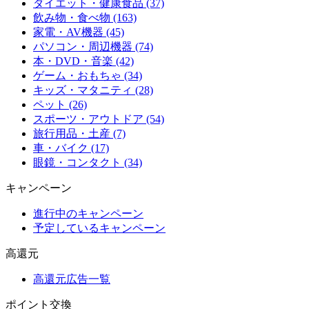
ダイエット・健康食品 (37)
飲み物・食べ物 (163)
家電・AV機器 (45)
パソコン・周辺機器 (74)
本・DVD・音楽 (42)
ゲーム・おもちゃ (34)
キッズ・マタニティ (28)
ペット (26)
スポーツ・アウトドア (54)
旅行用品・土産 (7)
車・バイク (17)
眼鏡・コンタクト (34)
キャンペーン
進行中のキャンペーン
予定しているキャンペーン
高還元
高還元広告一覧
ポイント交換