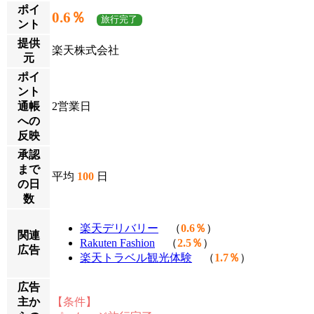
ポイ
0.6％
旅行完了
ント
提供
楽天株式会社
元
ポイ
ント
通帳
2営業日
への
反映
承認
まで
平均
100
日
の日
数
楽天デリバリー
（
0.6％
）
関連
Rakuten Fashion
（
2.5％
）
広告
楽天トラベル観光体験
（
1.7％
）
広告
主か
【条件】