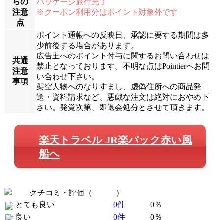
らの
パッケージ旅行完了
注意
※クーポン利用分はポイント対象外です
点
ポイント通帳への反映日、承認に要する期間は多
少前後する場合があります。
広告主へのポイント付与に関するお問い合わせは
共通
禁止となっております。不明な点はPointierへお問
注意
い合わせ下さい。
事項
架空人物へのなりすまし、虚偽住所への商品発
送・資料請求など、悪戯な注文は絶対におやめ下
さい。発覚次第、即退会処分とさせて頂きます。
楽天トラベル JR楽パック赤い風
船へ
クチコミ・評価（
全 0 件
）
とても良い
0件
0％
良い
0件
0％