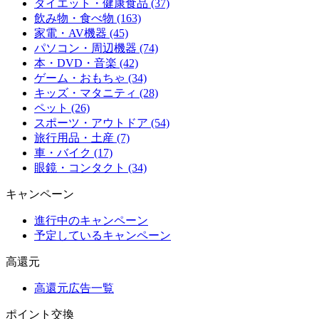
ダイエット・健康食品 (37)
飲み物・食べ物 (163)
家電・AV機器 (45)
パソコン・周辺機器 (74)
本・DVD・音楽 (42)
ゲーム・おもちゃ (34)
キッズ・マタニティ (28)
ペット (26)
スポーツ・アウトドア (54)
旅行用品・土産 (7)
車・バイク (17)
眼鏡・コンタクト (34)
キャンペーン
進行中のキャンペーン
予定しているキャンペーン
高還元
高還元広告一覧
ポイント交換