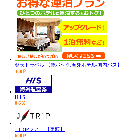
楽天トラベル 【楽パック/海外ホテル/国内バス】
300Ｐ
H.I.S.
0.6％
J-TRIPツアー 【定額】
600Ｐ