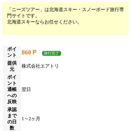
「ニーズツアー」は北海道スキー・スノーボード旅行専
門サイトです。
北海道スキーならお任せください。
ポイ
860Ｐ
旅行完了
ント
提供
株式会社エアトリ
元
ポイ
ント
通帳
翌日
への
反映
承認
まで
1～2ヶ月
の日
数