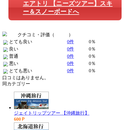
エアトリ 【ニーズツアー】スキ
ー＆スノーボードへ
クチコミ・評価（
全 0 件
）
とても良い
0件
0％
良い
0件
0％
普通
0件
0％
悪い
0件
0％
とても悪い
0件
0％
口コミはありません。
同カテゴリー
ジェイトリップツアー 【沖縄旅行】
600Ｐ