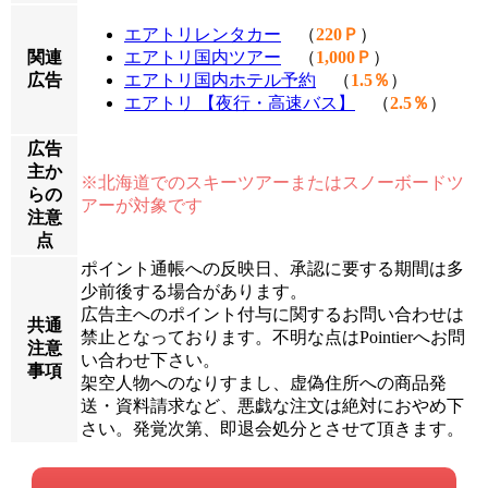
エアトリレンタカー
（
220Ｐ
）
関連
エアトリ国内ツアー
（
1,000Ｐ
）
広告
エアトリ国内ホテル予約
（
1.5％
）
エアトリ 【夜行・高速バス】
（
2.5％
）
広告
主か
※北海道でのスキーツアーまたはスノーボードツ
らの
アーが対象です
注意
点
ポイント通帳への反映日、承認に要する期間は多
少前後する場合があります。
広告主へのポイント付与に関するお問い合わせは
共通
禁止となっております。不明な点はPointierへお問
注意
い合わせ下さい。
事項
架空人物へのなりすまし、虚偽住所への商品発
送・資料請求など、悪戯な注文は絶対におやめ下
さい。発覚次第、即退会処分とさせて頂きます。