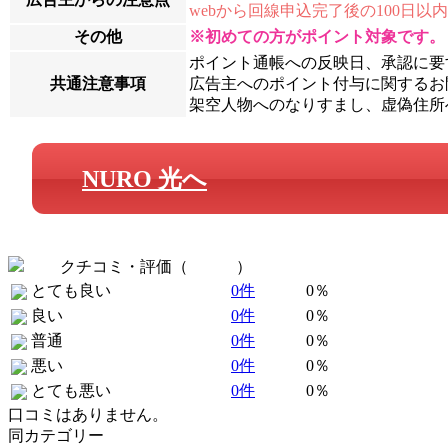
webから回線申込完了後の100日以
その他
※初めての方がポイント対象です。
ポイント通帳への反映日、承認に要
共通注意事項
広告主へのポイント付与に関するお問
架空人物へのなりすまし、虚偽住所
NURO 光へ
クチコミ・評価（
全 0 件
）
とても良い
0件
0％
良い
0件
0％
普通
0件
0％
悪い
0件
0％
とても悪い
0件
0％
口コミはありません。
同カテゴリー