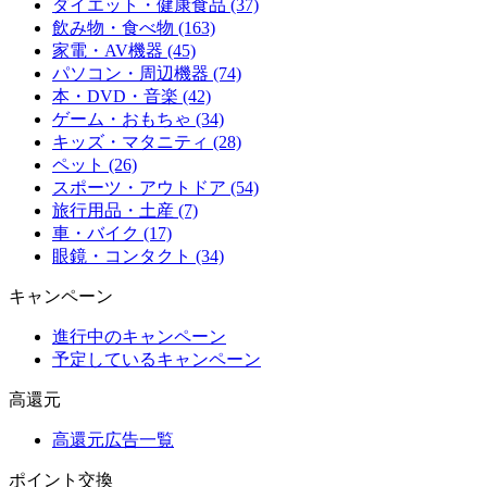
ダイエット・健康食品 (37)
飲み物・食べ物 (163)
家電・AV機器 (45)
パソコン・周辺機器 (74)
本・DVD・音楽 (42)
ゲーム・おもちゃ (34)
キッズ・マタニティ (28)
ペット (26)
スポーツ・アウトドア (54)
旅行用品・土産 (7)
車・バイク (17)
眼鏡・コンタクト (34)
キャンペーン
進行中のキャンペーン
予定しているキャンペーン
高還元
高還元広告一覧
ポイント交換