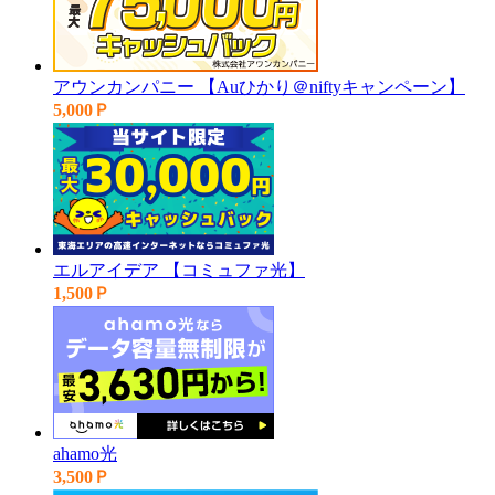
アウンカンパニー 【Auひかり＠niftyキャンペーン】
5,000Ｐ
エルアイデア 【コミュファ光】
1,500Ｐ
ahamo光
3,500Ｐ