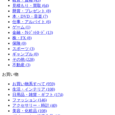
教育・資格 (43)
見積もり・買取 (64)
懸賞・プレゼント (8)
本・DVD・音楽 (7)
仕事・アルバイト (6)
ゲーム (1)
金融・ｸﾚｼﾞｯﾄｶｰﾄﾞ (13)
株・FX (8)
保険 (0)
スポーツ (3)
ギャンブル (0)
その他 (228)
不動産 (3)
お買い物
お買い物系すべて (959)
生活・インテリア (108)
日用品・雑貨・ギフト (174)
ファッション (146)
アクセサリー・時計 (40)
美容・化粧品 (108)