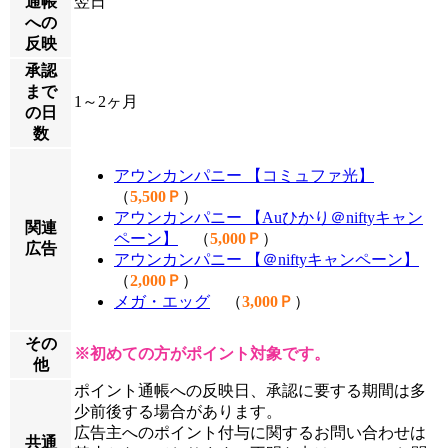
通帳
翌日
への
反映
承認
まで
1～2ヶ月
の日
数
アウンカンパニー 【コミュファ光】
（
5,500Ｐ
）
アウンカンパニー 【Auひかり＠niftyキャン
関連
ペーン】
（
5,000Ｐ
）
広告
アウンカンパニー 【＠niftyキャンペーン】
（
2,000Ｐ
）
メガ・エッグ
（
3,000Ｐ
）
その
※初めての方がポイント対象です。
他
ポイント通帳への反映日、承認に要する期間は多
少前後する場合があります。
広告主へのポイント付与に関するお問い合わせは
共通