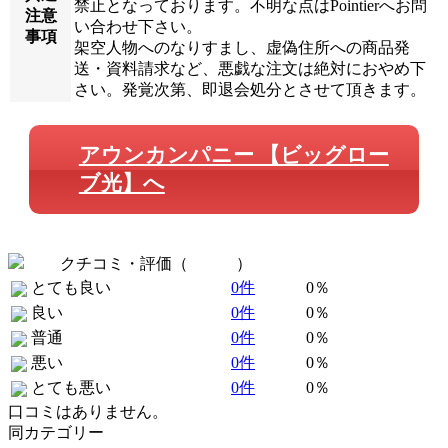
禁止となっております。不明な点はPointierへお問
注意
い合わせ下さい。
事項
架空人物へのなりすまし、虚偽住所への商品発
送・資料請求など、悪戯な注文は絶対におやめ下
さい。発覚次第、即退会処分とさせて頂きます。
アウンカンパニー 【ビッグロー
ブ光】へ
クチコミ・評価（
全 0 件
）
とても良い
0件
0％
良い
0件
0％
普通
0件
0％
悪い
0件
0％
とても悪い
0件
0％
口コミはありません。
同カテゴリー