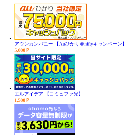
アウンカンパニー 【Auひかり＠niftyキャンペーン】
5,000Ｐ
エルアイデア 【コミュファ光】
1,500Ｐ