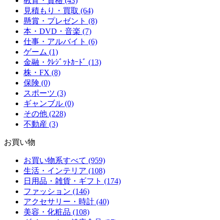
教育・資格 (43)
見積もり・買取 (64)
懸賞・プレゼント (8)
本・DVD・音楽 (7)
仕事・アルバイト (6)
ゲーム (1)
金融・ｸﾚｼﾞｯﾄｶｰﾄﾞ (13)
株・FX (8)
保険 (0)
スポーツ (3)
ギャンブル (0)
その他 (228)
不動産 (3)
お買い物
お買い物系すべて (959)
生活・インテリア (108)
日用品・雑貨・ギフト (174)
ファッション (146)
アクセサリー・時計 (40)
美容・化粧品 (108)