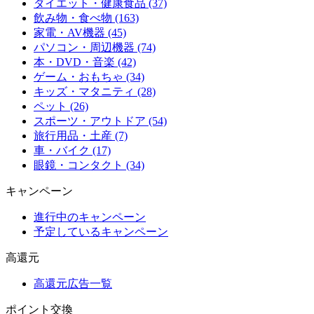
ダイエット・健康食品 (37)
飲み物・食べ物 (163)
家電・AV機器 (45)
パソコン・周辺機器 (74)
本・DVD・音楽 (42)
ゲーム・おもちゃ (34)
キッズ・マタニティ (28)
ペット (26)
スポーツ・アウトドア (54)
旅行用品・土産 (7)
車・バイク (17)
眼鏡・コンタクト (34)
キャンペーン
進行中のキャンペーン
予定しているキャンペーン
高還元
高還元広告一覧
ポイント交換