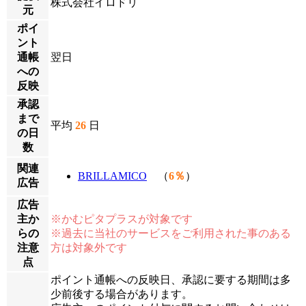
株式会社イロドリ
元
ポイ
ント
通帳
翌日
への
反映
承認
まで
平均
26
日
の日
数
関連
BRILLAMICO
（
6％
）
広告
広告
主か
※かむピタプラスが対象です
らの
※過去に当社のサービスをご利用された事のある
注意
方は対象外です
点
ポイント通帳への反映日、承認に要する期間は多
少前後する場合があります。