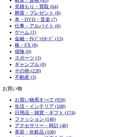
教育・資格 (43)
見積もり・買取 (64)
懸賞・プレゼント (8)
本・DVD・音楽 (7)
仕事・アルバイト (6)
ゲーム (1)
金融・ｸﾚｼﾞｯﾄｶｰﾄﾞ (13)
株・FX (8)
保険 (0)
スポーツ (3)
ギャンブル (0)
その他 (228)
不動産 (3)
お買い物
お買い物系すべて (959)
生活・インテリア (108)
日用品・雑貨・ギフト (174)
ファッション (146)
アクセサリー・時計 (40)
美容・化粧品 (108)