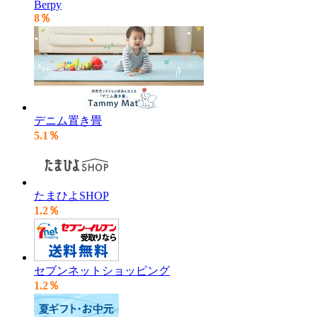
Berpy
8％
デニム置き畳
5.1％
たまひよSHOP
1.2％
セブンネットショッピング
1.2％