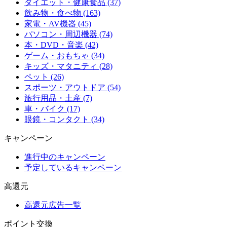
ダイエット・健康食品 (37)
飲み物・食べ物 (163)
家電・AV機器 (45)
パソコン・周辺機器 (74)
本・DVD・音楽 (42)
ゲーム・おもちゃ (34)
キッズ・マタニティ (28)
ペット (26)
スポーツ・アウトドア (54)
旅行用品・土産 (7)
車・バイク (17)
眼鏡・コンタクト (34)
キャンペーン
進行中のキャンペーン
予定しているキャンペーン
高還元
高還元広告一覧
ポイント交換