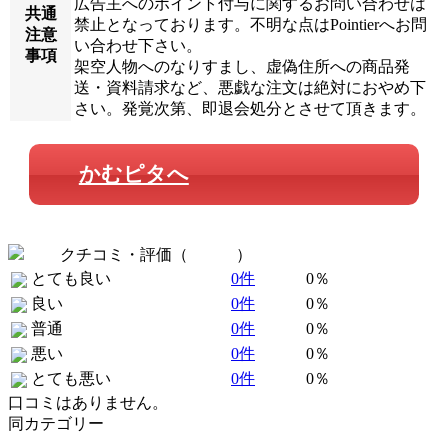
広告主へのポイント付与に関するお問い合わせは
共通
禁止となっております。不明な点はPointierへお問
注意
い合わせ下さい。
事項
架空人物へのなりすまし、虚偽住所への商品発
送・資料請求など、悪戯な注文は絶対におやめ下
さい。発覚次第、即退会処分とさせて頂きます。
かむピタへ
クチコミ・評価（
全 0 件
）
とても良い
0件
0％
良い
0件
0％
普通
0件
0％
悪い
0件
0％
とても悪い
0件
0％
口コミはありません。
同カテゴリー