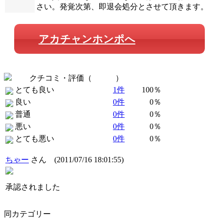
さい。発覚次第、即退会処分とさせて頂きます。
アカチャンホンポへ
クチコミ・評価（
全 1 件
）
とても良い
1件
100％
良い
0件
0％
普通
0件
0％
悪い
0件
0％
とても悪い
0件
0％
ちゃー
さん
(2011/07/16 18:01:55)
承認されました
同カテゴリー