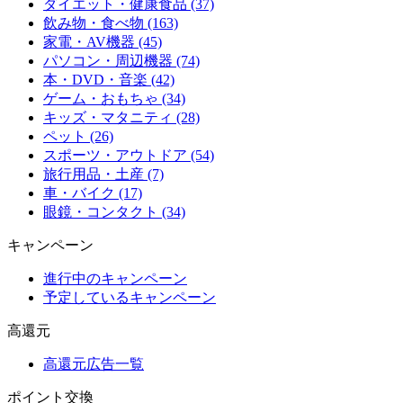
ダイエット・健康食品 (37)
飲み物・食べ物 (163)
家電・AV機器 (45)
パソコン・周辺機器 (74)
本・DVD・音楽 (42)
ゲーム・おもちゃ (34)
キッズ・マタニティ (28)
ペット (26)
スポーツ・アウトドア (54)
旅行用品・土産 (7)
車・バイク (17)
眼鏡・コンタクト (34)
キャンペーン
進行中のキャンペーン
予定しているキャンペーン
高還元
高還元広告一覧
ポイント交換