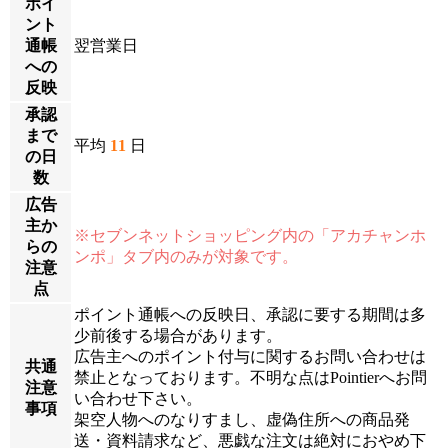
ポイ
ント
通帳
翌営業日
への
反映
承認
まで
平均
11
日
の日
数
広告
主か
※セブンネットショッピング内の「アカチャンホ
らの
ンポ」タブ内のみが対象です。
注意
点
ポイント通帳への反映日、承認に要する期間は多
少前後する場合があります。
広告主へのポイント付与に関するお問い合わせは
共通
禁止となっております。不明な点はPointierへお問
注意
い合わせ下さい。
事項
架空人物へのなりすまし、虚偽住所への商品発
送・資料請求など、悪戯な注文は絶対におやめ下