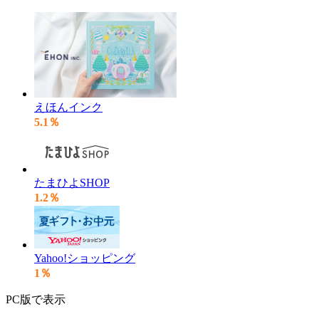
えほんインク
5.1％
たまひよSHOP
1.2％
Yahoo!ショッピング
1％
PC版で表示