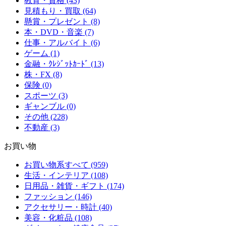
教育・資格 (43)
見積もり・買取 (64)
懸賞・プレゼント (8)
本・DVD・音楽 (7)
仕事・アルバイト (6)
ゲーム (1)
金融・ｸﾚｼﾞｯﾄｶｰﾄﾞ (13)
株・FX (8)
保険 (0)
スポーツ (3)
ギャンブル (0)
その他 (228)
不動産 (3)
お買い物
お買い物系すべて (959)
生活・インテリア (108)
日用品・雑貨・ギフト (174)
ファッション (146)
アクセサリー・時計 (40)
美容・化粧品 (108)