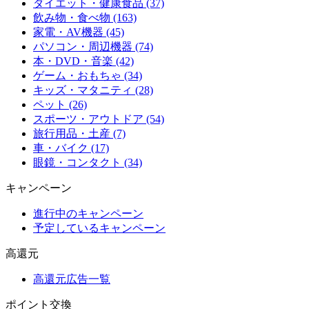
ダイエット・健康食品 (37)
飲み物・食べ物 (163)
家電・AV機器 (45)
パソコン・周辺機器 (74)
本・DVD・音楽 (42)
ゲーム・おもちゃ (34)
キッズ・マタニティ (28)
ペット (26)
スポーツ・アウトドア (54)
旅行用品・土産 (7)
車・バイク (17)
眼鏡・コンタクト (34)
キャンペーン
進行中のキャンペーン
予定しているキャンペーン
高還元
高還元広告一覧
ポイント交換