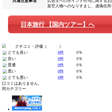
共通注意事項
広告主へのポイント付与に関するお問
架空人物へのなりすまし、虚偽住所
日本旅行 【国内ツアー】へ
クチコミ・評価（
全 0 件
）
とても良い
0件
0％
良い
0件
0％
普通
0件
0％
悪い
0件
0％
とても悪い
0件
0％
口コミはありません。
同カテゴリー