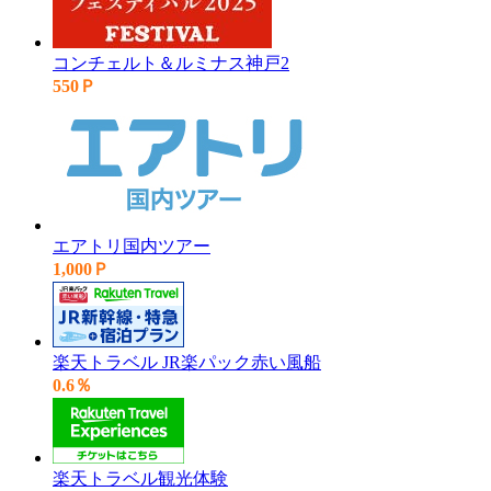
コンチェルト＆ルミナス神戸2
550Ｐ
エアトリ国内ツアー
1,000Ｐ
楽天トラベル JR楽パック赤い風船
0.6％
楽天トラベル観光体験