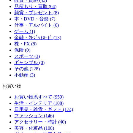
教育・資格 (43)
見積もり・買取 (64)
懸賞・プレゼント (8)
本・DVD・音楽 (7)
仕事・アルバイト (6)
ゲーム (1)
金融・ｸﾚｼﾞｯﾄｶｰﾄﾞ (13)
株・FX (8)
保険 (0)
スポーツ (3)
ギャンブル (0)
その他 (228)
不動産 (3)
お買い物
お買い物系すべて (959)
生活・インテリア (108)
日用品・雑貨・ギフト (174)
ファッション (146)
アクセサリー・時計 (40)
美容・化粧品 (108)