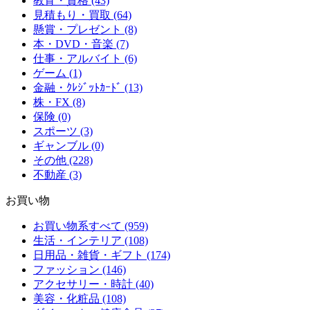
教育・資格 (43)
見積もり・買取 (64)
懸賞・プレゼント (8)
本・DVD・音楽 (7)
仕事・アルバイト (6)
ゲーム (1)
金融・ｸﾚｼﾞｯﾄｶｰﾄﾞ (13)
株・FX (8)
保険 (0)
スポーツ (3)
ギャンブル (0)
その他 (228)
不動産 (3)
お買い物
お買い物系すべて (959)
生活・インテリア (108)
日用品・雑貨・ギフト (174)
ファッション (146)
アクセサリー・時計 (40)
美容・化粧品 (108)