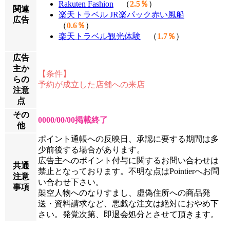
Rakuten Fashion
（
2.5％
）
関連
楽天トラベル JR楽パック赤い風船
広告
（
0.6％
）
楽天トラベル観光体験
（
1.7％
）
広告
主か
【条件】
らの
予約が成立した店舗への来店
注意
点
その
0000/00/00掲載終了
他
ポイント通帳への反映日、承認に要する期間は多
少前後する場合があります。
広告主へのポイント付与に関するお問い合わせは
共通
禁止となっております。不明な点はPointierへお問
注意
い合わせ下さい。
事項
架空人物へのなりすまし、虚偽住所への商品発
送・資料請求など、悪戯な注文は絶対におやめ下
さい。発覚次第、即退会処分とさせて頂きます。