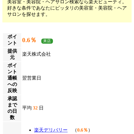
美容室・美容院・ヘアサロン検索なら楽天ビューティ。
好きな条件であなたにピッタリの美容室・美容院・ヘア
サロンを探せます。
ポイ
0.6％
来店
ント
提供
楽天株式会社
元
ポイ
ント
通帳
翌営業日
への
反映
承認
まで
平均
32
日
の日
数
楽天デリバリー
（
0.6％
）