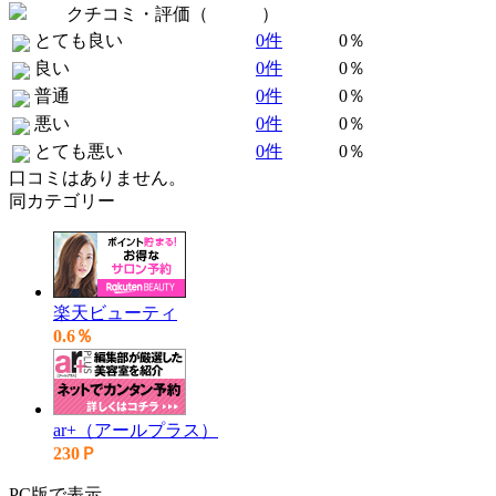
クチコミ・評価（
全 0 件
）
とても良い
0件
0％
良い
0件
0％
普通
0件
0％
悪い
0件
0％
とても悪い
0件
0％
口コミはありません。
同カテゴリー
楽天ビューティ
0.6％
ar+（アールプラス）
230Ｐ
PC版で表示