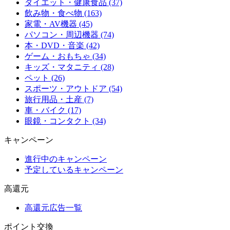
ダイエット・健康食品 (37)
飲み物・食べ物 (163)
家電・AV機器 (45)
パソコン・周辺機器 (74)
本・DVD・音楽 (42)
ゲーム・おもちゃ (34)
キッズ・マタニティ (28)
ペット (26)
スポーツ・アウトドア (54)
旅行用品・土産 (7)
車・バイク (17)
眼鏡・コンタクト (34)
キャンペーン
進行中のキャンペーン
予定しているキャンペーン
高還元
高還元広告一覧
ポイント交換