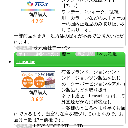
【7lens】
ワンデー、2ウィーク、乱視
商品購入
用、カラコンなどの大手メーカ
4.2％
ーの国内正規品のみ取り扱いを
しております。
一部商品を除き、処方箋の提示が不要でご購入いただ
けます。
株式会社アーバン
提供元
翌日
1ヶ月程度
ポイント通帳への反映
承認期間
Lensmine
有名ブランド、ジョンソン・エ
ンド・ジョンソン製品をはじ
め、クーパービジョンやアルコ
ン製品などを取り扱う
商品購入
ネット通販「Lensmine」は、海
3.6％
外直送だから消費税なし！
お客様のところへより早くお届
けできるよう、豊富な在庫を確保していますので、お
届け日数は7日前後です。
LENS MODE PTE，LTD.
提供元