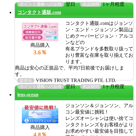
翌日
1ヶ月程度
ポイント通帳への反映
承認期間
コンタクト通販.com
コンタクト通販.comはジョンソ
ン・エンド・ジョンソン製品は
じめクーパービジョン・アルコ
ンなどの
商品購入
有名ブランドを多数取り扱って
3.6％
おり豊富な在庫を取り揃えてお
ります。
商品は安心の正規品で、平均7日前後でお届けしま
す。
VISION TRUST TRADING PTE. LTD.
提供元
翌日
1ヶ月程度
ポイント通帳への反映
承認期間
lens-ocean
ジョンソン＆ジョンソン、アル
コン最安値に挑戦！
レンズオーシャンは使い捨てコ
ンタクトレンズをお客様がより
商品購入
お求めやすい最安値を目指して
4.8％