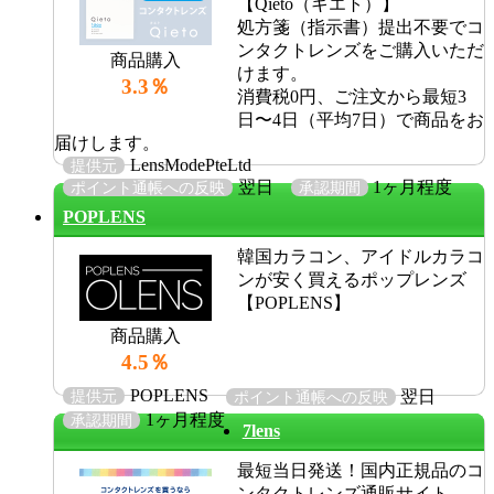
【Qieto（キエト）】
処方箋（指示書）提出不要でコ
ンタクトレンズをご購入いただ
商品購入
けます。
3.3％
消費税0円、ご注文から最短3
日〜4日（平均7日）で商品をお
届けします。
LensModePteLtd
提供元
翌日
1ヶ月程度
ポイント通帳への反映
承認期間
POPLENS
韓国カラコン、アイドルカラコ
ンが安く買えるポップレンズ
【POPLENS】
商品購入
4.5％
POPLENS
提供元
翌日
ポイント通帳への反映
1ヶ月程度
承認期間
7lens
最短当日発送！国内正規品のコ
ンタクトレンズ通販サイト