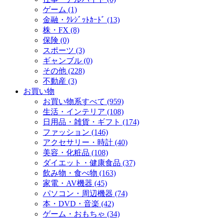
ゲーム (1)
金融・ｸﾚｼﾞｯﾄｶｰﾄﾞ (13)
株・FX (8)
保険 (0)
スポーツ (3)
ギャンブル (0)
その他 (228)
不動産 (3)
お買い物
お買い物系すべて (959)
生活・インテリア (108)
日用品・雑貨・ギフト (174)
ファッション (146)
アクセサリー・時計 (40)
美容・化粧品 (108)
ダイエット・健康食品 (37)
飲み物・食べ物 (163)
家電・AV機器 (45)
パソコン・周辺機器 (74)
本・DVD・音楽 (42)
ゲーム・おもちゃ (34)