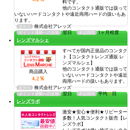
料です。
他のコンタクト通販では扱って
いないハードコンタクトや遠近両用ハードの扱いもあ
ります。
株式会社アレッズ
提供元
翌日
1ヶ月程度
ポイント通帳への反映
承認期間
レンズマルシェ
すべてが国内正規品のコンタク
ト【コンタクトレンズ通販 レ
ンズマルシェ】
他のコンタクト通販では扱って
商品購入
いないハードコンタクトや遠近
4.2％
両用ハードの扱いもあります。
株式会社アレッズ
提供元
翌日
平均
3
日
ポイント通帳への反映
承認期間
レンズラボ
激安★安心★便利★リピーター
多数！人気コンタクト販売【レ
ンズラボ】