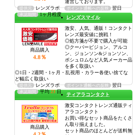
運営しております。
レンズラボ
翌日
提供元
ポイント通帳への反映
1ヶ月程度
承認期間
レンズスマイル
激安、人気、通販！コンタクト
レンズ最安値に挑戦！
◎処方箋が不要で購入が可能
◎クーパービジョン、アルコ
商品購入
ン、ジョンソン&ジョンソン、
4.8％
ボシュロムなど人気メーカー品
を多く取扱い
◎1日・2週間・1ヶ月・乱視用・カラー各使い捨てな
ど幅広く取扱い
レンズラボ
翌日
提供元
ポイント通帳への反映
平均
23
日
承認期間
ティアラコンタクト
激安コンタクトレンズ通販ティ
アラコンタクト
お買い得なセット商品をたくさ
ん取り揃えました。
商品購入
セット商品のほとんどが送料無
4.2％