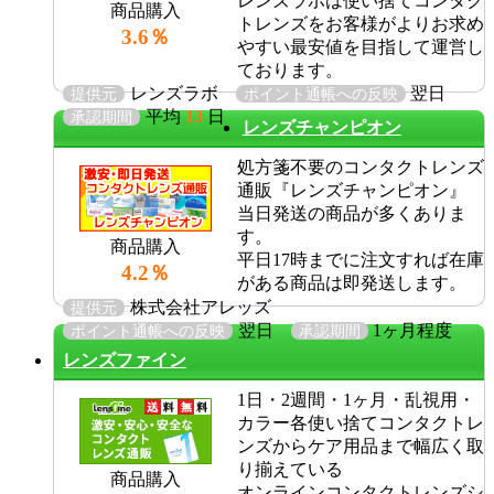
レンズラボは使い捨てコンタク
商品購入
トレンズをお客様がよりお求め
3.6％
やすい最安値を目指して運営し
ております。
レンズラボ
翌日
提供元
ポイント通帳への反映
平均
13
日
承認期間
レンズチャンピオン
処方箋不要のコンタクトレンズ
通販『レンズチャンピオン』
当日発送の商品が多くありま
す。
商品購入
平日17時までに注文すれば在庫
4.2％
がある商品は即発送します。
株式会社アレッズ
提供元
翌日
1ヶ月程度
ポイント通帳への反映
承認期間
レンズファイン
1日・2週間・1ヶ月・乱視用・
カラー各使い捨てコンタクトレ
ンズからケア用品まで幅広く取
り揃えている
商品購入
オンラインコンタクトレンズシ