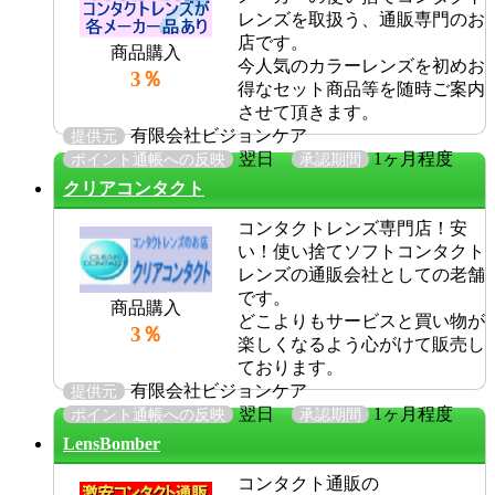
レンズを取扱う、通販専門のお
店です。
商品購入
今人気のカラーレンズを初めお
3％
得なセット商品等を随時ご案内
させて頂きます。
有限会社ビジョンケア
提供元
翌日
1ヶ月程度
ポイント通帳への反映
承認期間
クリアコンタクト
コンタクトレンズ専門店！安
い！使い捨てソフトコンタクト
レンズの通販会社としての老舗
です。
商品購入
どこよりもサービスと買い物が
3％
楽しくなるよう心がけて販売し
ております。
有限会社ビジョンケア
提供元
翌日
1ヶ月程度
ポイント通帳への反映
承認期間
LensBomber
コンタクト通販の