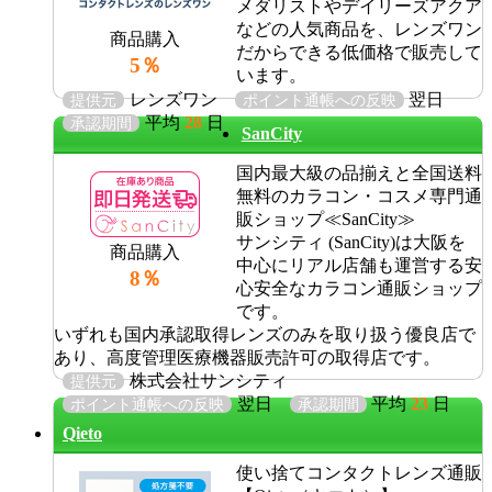
メダリストやデイリーズアクア
などの人気商品を、レンズワン
商品購入
だからできる低価格で販売して
5％
います。
レンズワン
翌日
提供元
ポイント通帳への反映
平均
28
日
承認期間
SanCity
国内最大級の品揃えと全国送料
無料のカラコン・コスメ専門通
販ショップ≪SanCity≫
サンシティ (SanCity)は大阪を
商品購入
中心にリアル店舗も運営する安
8％
心安全なカラコン通販ショップ
です。
いずれも国内承認取得レンズのみを取り扱う優良店で
あり、高度管理医療機器販売許可の取得店です。
株式会社サンシティ
提供元
翌日
平均
23
日
ポイント通帳への反映
承認期間
Qieto
使い捨てコンタクトレンズ通販