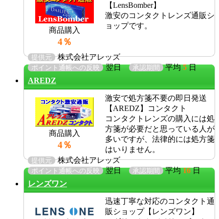
【LensBomber】
激安のコンタクトレンズ通販シ
ョップです。
商品購入
4％
株式会社アレッズ
提供元
翌日
平均
5
日
ポイント通帳への反映
承認期間
AREDZ
激安で処方箋不要の即日発送
【AREDZ】コンタクト
コンタクトレンズの購入には処
方箋が必要だと思っている人が
商品購入
多いですが、法律的には処方箋
4％
はいりません。
株式会社アレッズ
提供元
翌日
平均
16
日
ポイント通帳への反映
承認期間
レンズワン
迅速丁寧な対応のコンタクト通
販ショップ【レンズワン】