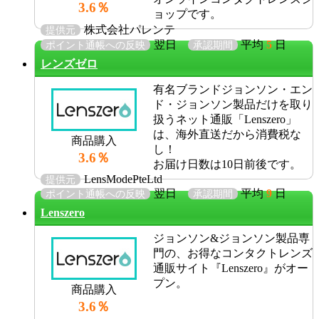
3.6％
ョップです。
株式会社パレンテ
提供元
翌日
平均
5
日
ポイント通帳への反映
承認期間
レンズゼロ
有名ブランドジョンソン・エン
ド・ジョンソン製品だけを取り
扱うネット通販「Lenszero」
は、海外直送だから消費税な
商品購入
し！
3.6％
お届け日数は10日前後です。
LensModePteLtd
提供元
翌日
平均
9
日
ポイント通帳への反映
承認期間
Lenszero
ジョンソン&ジョンソン製品専
門の、お得なコンタクトレンズ
通販サイト『Lenszero』がオー
プン。
商品購入
3.6％