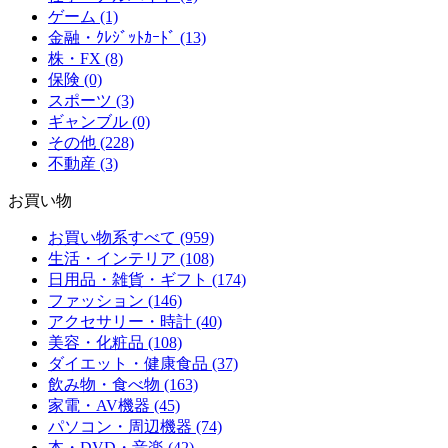
ゲーム (1)
金融・ｸﾚｼﾞｯﾄｶｰﾄﾞ (13)
株・FX (8)
保険 (0)
スポーツ (3)
ギャンブル (0)
その他 (228)
不動産 (3)
お買い物
お買い物系すべて (959)
生活・インテリア (108)
日用品・雑貨・ギフト (174)
ファッション (146)
アクセサリー・時計 (40)
美容・化粧品 (108)
ダイエット・健康食品 (37)
飲み物・食べ物 (163)
家電・AV機器 (45)
パソコン・周辺機器 (74)
本・DVD・音楽 (42)