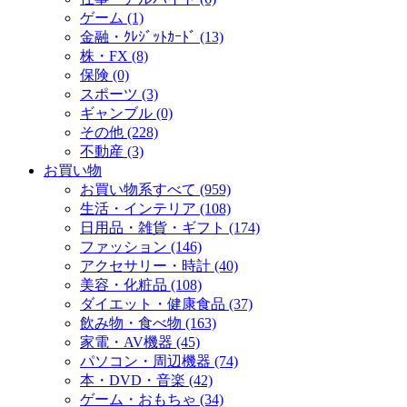
ゲーム (1)
金融・ｸﾚｼﾞｯﾄｶｰﾄﾞ (13)
株・FX (8)
保険 (0)
スポーツ (3)
ギャンブル (0)
その他 (228)
不動産 (3)
お買い物
お買い物系すべて (959)
生活・インテリア (108)
日用品・雑貨・ギフト (174)
ファッション (146)
アクセサリー・時計 (40)
美容・化粧品 (108)
ダイエット・健康食品 (37)
飲み物・食べ物 (163)
家電・AV機器 (45)
パソコン・周辺機器 (74)
本・DVD・音楽 (42)
ゲーム・おもちゃ (34)