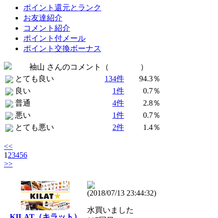
ポイント還元とランク
お友達紹介
コメント紹介
ポイント付メール
ポイント交換ボーナス
袖山 さんのコメント（
全 142 件
）
とても良い
134件
94.3％
良い
1件
0.7％
普通
4件
2.8％
悪い
1件
0.7％
とても悪い
2件
1.4％
<<
1
2
3
4
5
6
>>
(2018/07/13 23:44:32)
水買いました
KILAT（キラット）