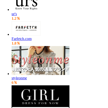
ur's
1.2％
Farfetch.com
1.8％
styleonme
6％