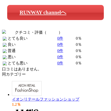
RUNWAY channelへ
クチコミ・評価（
全 0 件
）
とても良い
0件
0％
良い
0件
0％
普通
0件
0％
悪い
0件
0％
とても悪い
0件
0％
口コミはありません。
同カテゴリー
イオンリテールファッションショップ
1.2％