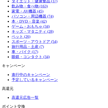
ダイエット・健康食品 (37)
飲み物・食べ物 (163)
家電・AV機器 (45)
パソコン・周辺機器 (74)
本・DVD・音楽 (42)
ゲーム・おもちゃ (34)
キッズ・マタニティ (28)
ペット (26)
スポーツ・アウトドア (54)
旅行用品・土産 (7)
車・バイク (17)
眼鏡・コンタクト (34)
キャンペーン
進行中のキャンペーン
予定しているキャンペーン
高還元
高還元広告一覧
ポイント交換