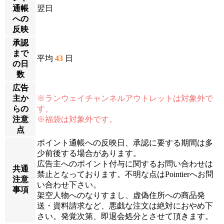
通帳
翌日
への
反映
承認
まで
平均
43
日
の日
数
広告
主か
※ランウェイチャンネルアウトレットは対象外で
らの
す。
注意
※福袋は対象外です。
点
ポイント通帳への反映日、承認に要する期間は多
少前後する場合があります。
広告主へのポイント付与に関するお問い合わせは
共通
禁止となっております。不明な点はPointierへお問
注意
い合わせ下さい。
事項
架空人物へのなりすまし、虚偽住所への商品発
送・資料請求など、悪戯な注文は絶対におやめ下
さい。発覚次第、即退会処分とさせて頂きます。