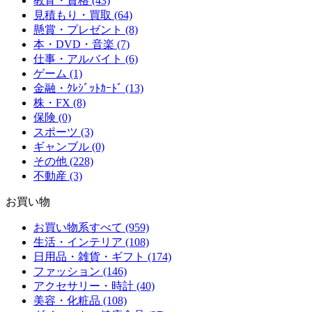
教育・資格 (43)
見積もり・買取 (64)
懸賞・プレゼント (8)
本・DVD・音楽 (7)
仕事・アルバイト (6)
ゲーム (1)
金融・ｸﾚｼﾞｯﾄｶｰﾄﾞ (13)
株・FX (8)
保険 (0)
スポーツ (3)
ギャンブル (0)
その他 (228)
不動産 (3)
お買い物
お買い物系すべて (959)
生活・インテリア (108)
日用品・雑貨・ギフト (174)
ファッション (146)
アクセサリー・時計 (40)
美容・化粧品 (108)