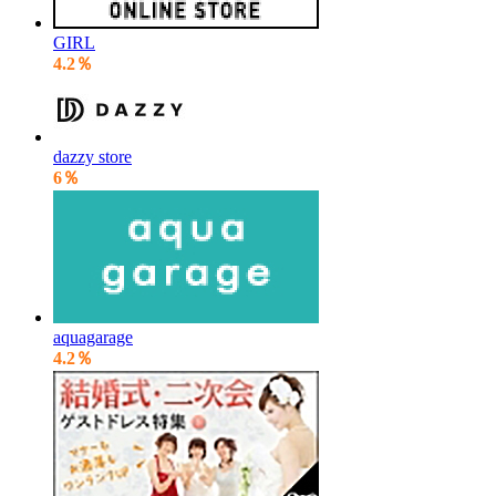
GIRL
4.2％
dazzy store
6％
aquagarage
4.2％