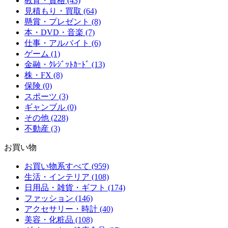
教育・資格 (43)
見積もり・買取 (64)
懸賞・プレゼント (8)
本・DVD・音楽 (7)
仕事・アルバイト (6)
ゲーム (1)
金融・ｸﾚｼﾞｯﾄｶｰﾄﾞ (13)
株・FX (8)
保険 (0)
スポーツ (3)
ギャンブル (0)
その他 (228)
不動産 (3)
お買い物
お買い物系すべて (959)
生活・インテリア (108)
日用品・雑貨・ギフト (174)
ファッション (146)
アクセサリー・時計 (40)
美容・化粧品 (108)