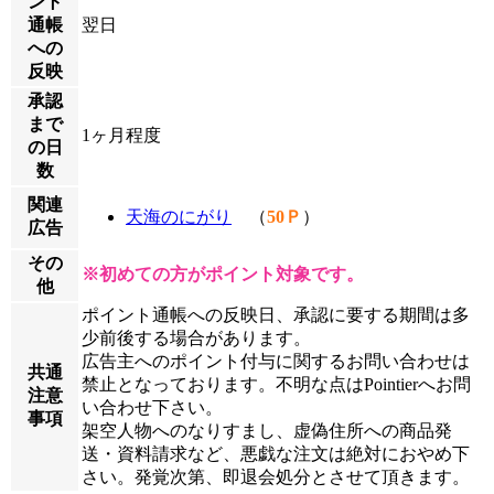
ント
通帳
翌日
への
反映
承認
まで
1ヶ月程度
の日
数
関連
天海のにがり
（
50Ｐ
）
広告
その
※初めての方がポイント対象です。
他
ポイント通帳への反映日、承認に要する期間は多
少前後する場合があります。
広告主へのポイント付与に関するお問い合わせは
共通
禁止となっております。不明な点はPointierへお問
注意
い合わせ下さい。
事項
架空人物へのなりすまし、虚偽住所への商品発
送・資料請求など、悪戯な注文は絶対におやめ下
さい。発覚次第、即退会処分とさせて頂きます。