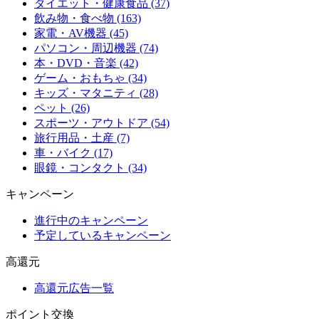
ダイエット・健康食品 (37)
飲み物・食べ物 (163)
家電・AV機器 (45)
パソコン・周辺機器 (74)
本・DVD・音楽 (42)
ゲーム・おもちゃ (34)
キッズ・マタニティ (28)
ペット (26)
スポーツ・アウトドア (54)
旅行用品・土産 (7)
車・バイク (17)
眼鏡・コンタクト (34)
キャンペーン
進行中のキャンペーン
予定しているキャンペーン
高還元
高還元広告一覧
ポイント交換