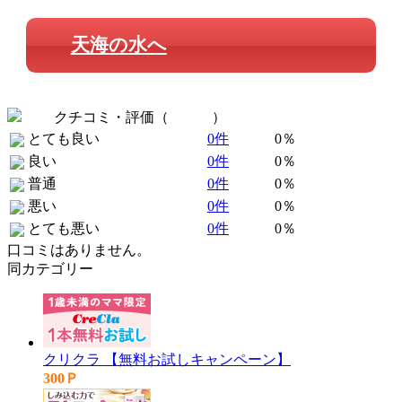
天海の水へ
クチコミ・評価（
全 0 件
）
とても良い
0件
0％
良い
0件
0％
普通
0件
0％
悪い
0件
0％
とても悪い
0件
0％
口コミはありません。
同カテゴリー
クリクラ 【無料お試しキャンペーン】
300Ｐ