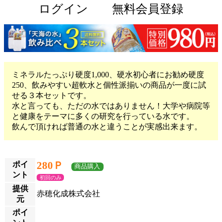
ログイン
無料会員登録
ミネラルたっぷり硬度1,000、硬水初心者にお勧め硬度
250、飲みやすい超軟水と個性派揃いの商品が一度に試
せる３本セットです。
水と言っても、ただの水ではありません！大学や病院等
と健康をテーマに多くの研究を行っている水です。
飲んで頂ければ普通の水と違うことが実感出来ます。
280Ｐ
ポイ
商品購入
ント
初回のみ
提供
赤穂化成株式会社
元
ポイ