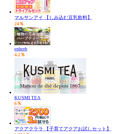
マルサンアイ 【しみ込む豆乳飲料】
24％
enherb
4.2％
KUSMI TEA
6％
アクアクララ 【子育てアクアお試しセット】