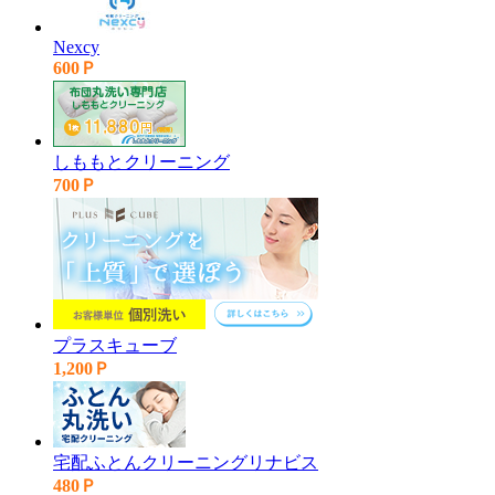
Nexcy
600Ｐ
しももとクリーニング
700Ｐ
プラスキューブ
1,200Ｐ
宅配ふとんクリーニングリナビス
480Ｐ