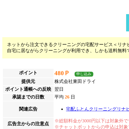
ネットから注文できるクリーニングの宅配サービス＜リナ
自宅に居ながらクリーニングが利用でき、しかも送料無料
480Ｐ
ポイント
申し込み
提供元
株式会社東田ドライ
ポイント通帳への反映
翌日
承認までの日数
平均
26
日
関連広告
宅配ふとんクリーニングリナ
※総額料金が3000円以下は対象外
広告主からの注意点
※チャットボットからの申込は対象