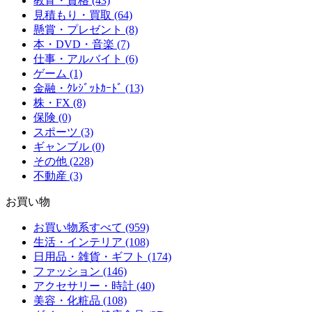
教育・資格 (43)
見積もり・買取 (64)
懸賞・プレゼント (8)
本・DVD・音楽 (7)
仕事・アルバイト (6)
ゲーム (1)
金融・ｸﾚｼﾞｯﾄｶｰﾄﾞ (13)
株・FX (8)
保険 (0)
スポーツ (3)
ギャンブル (0)
その他 (228)
不動産 (3)
お買い物
お買い物系すべて (959)
生活・インテリア (108)
日用品・雑貨・ギフト (174)
ファッション (146)
アクセサリー・時計 (40)
美容・化粧品 (108)