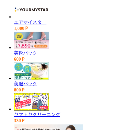
ユアマイスター
1,000Ｐ
美靴パック
600Ｐ
美服パック
800Ｐ
ヤマトヤクリーニング
330Ｐ