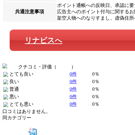
ポイント通帳への反映日、承認に要
共通注意事項
広告主へのポイント付与に関するお問
架空人物へのなりすまし、虚偽住所
リナビスへ
クチコミ・評価（
全 0 件
）
とても良い
0件
0％
良い
0件
0％
普通
0件
0％
悪い
0件
0％
とても悪い
0件
0％
口コミはありません。
同カテゴリー