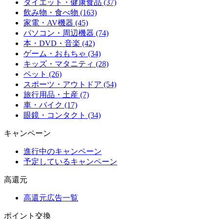
ダイエット・健康食品 (37)
飲み物・食べ物 (163)
家電・AV機器 (45)
パソコン・周辺機器 (74)
本・DVD・音楽 (42)
ゲーム・おもちゃ (34)
キッズ・マタニティ (28)
ペット (26)
スポーツ・アウトドア (54)
旅行用品・土産 (7)
車・バイク (17)
眼鏡・コンタクト (34)
キャンペーン
進行中のキャンペーン
予定しているキャンペーン
高還元
高還元広告一覧
ポイント交換