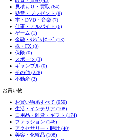
教育・資格 (43)
見積もり・買取 (64)
懸賞・プレゼント (8)
本・DVD・音楽 (7)
仕事・アルバイト (6)
ゲーム (1)
金融・ｸﾚｼﾞｯﾄｶｰﾄﾞ (13)
株・FX (8)
保険 (0)
スポーツ (3)
ギャンブル (0)
その他 (228)
不動産 (3)
お買い物
お買い物系すべて (959)
生活・インテリア (108)
日用品・雑貨・ギフト (174)
ファッション (146)
アクセサリー・時計 (40)
美容・化粧品 (108)