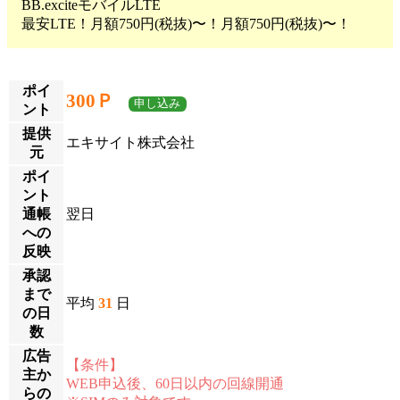
BB.exciteモバイルLTE
最安LTE！月額750円(税抜)〜！月額750円(税抜)〜！
ポイ
300Ｐ
申し込み
ント
提供
エキサイト株式会社
元
ポイ
ント
通帳
翌日
への
反映
承認
まで
平均
31
日
の日
数
広告
【条件】
主か
WEB申込後、60日以内の回線開通
らの