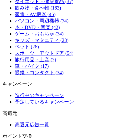
ダイエット・健康食品 (37)
飲み物・食べ物 (163)
家電・AV機器 (45)
パソコン・周辺機器 (74)
本・DVD・音楽 (42)
ゲーム・おもちゃ (34)
キッズ・マタニティ (28)
ペット (26)
スポーツ・アウトドア (54)
旅行用品・土産 (7)
車・バイク (17)
眼鏡・コンタクト (34)
キャンペーン
進行中のキャンペーン
予定しているキャンペーン
高還元
高還元広告一覧
ポイント交換