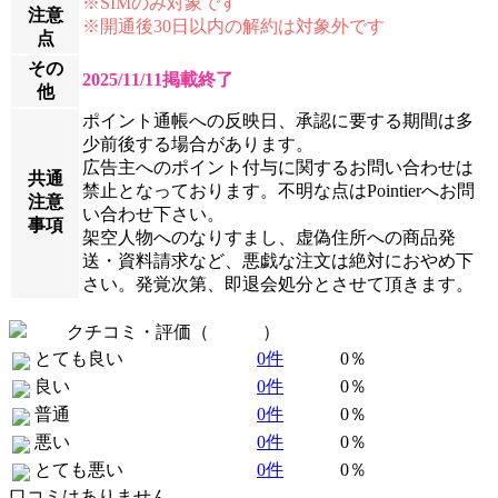
※SIMのみ対象です
注意
※開通後30日以内の解約は対象外です
点
その
2025/11/11掲載終了
他
ポイント通帳への反映日、承認に要する期間は多
少前後する場合があります。
広告主へのポイント付与に関するお問い合わせは
共通
禁止となっております。不明な点はPointierへお問
注意
い合わせ下さい。
事項
架空人物へのなりすまし、虚偽住所への商品発
送・資料請求など、悪戯な注文は絶対におやめ下
さい。発覚次第、即退会処分とさせて頂きます。
クチコミ・評価（
全 0 件
）
とても良い
0件
0％
良い
0件
0％
普通
0件
0％
悪い
0件
0％
とても悪い
0件
0％
口コミはありません。