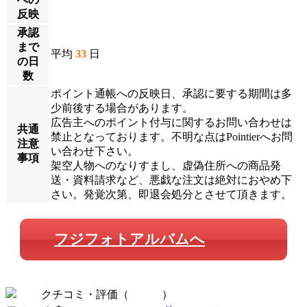
反映
承認
まで
平均
33
日
の日
数
ポイント通帳への反映日、承認に要する期間は多
少前後する場合があります。
広告主へのポイント付与に関するお問い合わせは
共通
禁止となっております。不明な点はPointierへお問
注意
い合わせ下さい。
事項
架空人物へのなりすまし、虚偽住所への商品発
送・資料請求など、悪戯な注文は絶対におやめ下
さい。発覚次第、即退会処分とさせて頂きます。
フジフォトアルバムへ
クチコミ・評価（
全 0 件
）