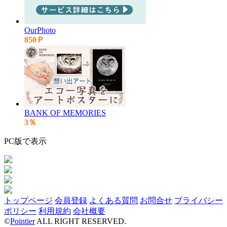
OurPhoto
850Ｐ
BANK OF MEMORIES
3％
PC版で表示
トップページ
会員登録
よくある質問
お問合せ
プライバシー
ポリシー
利用規約
会社概要
©
Pointier
ALL RIGHT RESERVED.