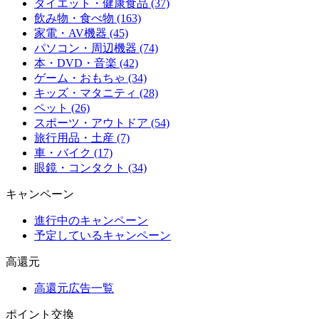
ダイエット・健康食品 (37)
飲み物・食べ物 (163)
家電・AV機器 (45)
パソコン・周辺機器 (74)
本・DVD・音楽 (42)
ゲーム・おもちゃ (34)
キッズ・マタニティ (28)
ペット (26)
スポーツ・アウトドア (54)
旅行用品・土産 (7)
車・バイク (17)
眼鏡・コンタクト (34)
キャンペーン
進行中のキャンペーン
予定しているキャンペーン
高還元
高還元広告一覧
ポイント交換