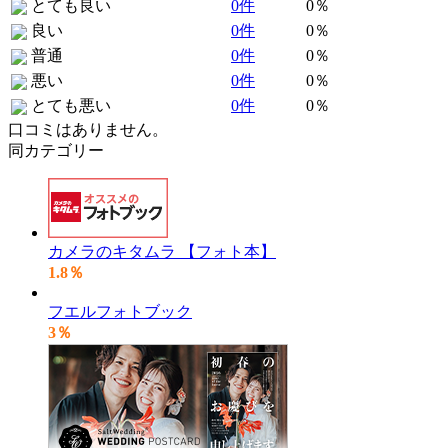
とても良い
0件
0％
良い
0件
0％
普通
0件
0％
悪い
0件
0％
とても悪い
0件
0％
口コミはありません。
同カテゴリー
カメラのキタムラ 【フォト本】
1.8％
フエルフォトブック
3％