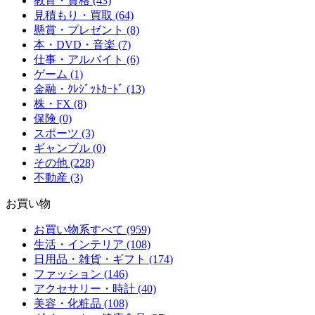
教育・資格 (43)
見積もり・買取 (64)
懸賞・プレゼント (8)
本・DVD・音楽 (7)
仕事・アルバイト (6)
ゲーム (1)
金融・ｸﾚｼﾞｯﾄｶｰﾄﾞ (13)
株・FX (8)
保険 (0)
スポーツ (3)
ギャンブル (0)
その他 (228)
不動産 (3)
お買い物
お買い物系すべて (959)
生活・インテリア (108)
日用品・雑貨・ギフト (174)
ファッション (146)
アクセサリー・時計 (40)
美容・化粧品 (108)