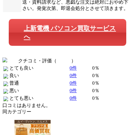
送・資料請求など、悪戯な注文は絶対におやめ下
さい。発覚次第、即退会処分とさせて頂きます。
上新電機 パソコン買取サービス
へ
クチコミ・評価（
全 0 件
）
とても良い
0件
0％
良い
0件
0％
普通
0件
0％
悪い
0件
0％
とても悪い
0件
0％
口コミはありません。
同カテゴリー