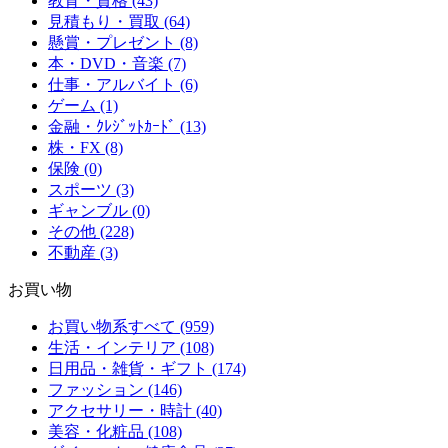
教育・資格 (43)
見積もり・買取 (64)
懸賞・プレゼント (8)
本・DVD・音楽 (7)
仕事・アルバイト (6)
ゲーム (1)
金融・ｸﾚｼﾞｯﾄｶｰﾄﾞ (13)
株・FX (8)
保険 (0)
スポーツ (3)
ギャンブル (0)
その他 (228)
不動産 (3)
お買い物
お買い物系すべて (959)
生活・インテリア (108)
日用品・雑貨・ギフト (174)
ファッション (146)
アクセサリー・時計 (40)
美容・化粧品 (108)