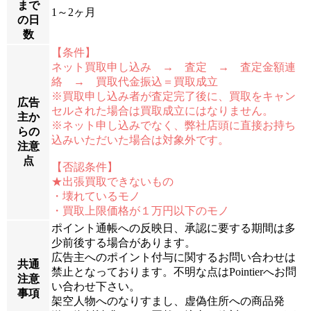
まで
1～2ヶ月
の日
数
【条件】
ネット買取申し込み → 査定 → 査定金額連
絡 → 買取代金振込＝買取成立
※買取申し込み者が査定完了後に、買取をキャン
広告
セルされた場合は買取成立にはなりません。
主か
※ネット申し込みでなく、弊社店頭に直接お持ち
らの
込みいただいた場合は対象外です。
注意
点
【否認条件】
★出張買取できないもの
・壊れているモノ
・買取上限価格が１万円以下のモノ
ポイント通帳への反映日、承認に要する期間は多
少前後する場合があります。
広告主へのポイント付与に関するお問い合わせは
共通
禁止となっております。不明な点はPointierへお問
注意
い合わせ下さい。
事項
架空人物へのなりすまし、虚偽住所への商品発