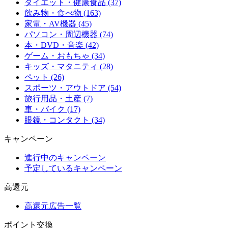
ダイエット・健康食品 (37)
飲み物・食べ物 (163)
家電・AV機器 (45)
パソコン・周辺機器 (74)
本・DVD・音楽 (42)
ゲーム・おもちゃ (34)
キッズ・マタニティ (28)
ペット (26)
スポーツ・アウトドア (54)
旅行用品・土産 (7)
車・バイク (17)
眼鏡・コンタクト (34)
キャンペーン
進行中のキャンペーン
予定しているキャンペーン
高還元
高還元広告一覧
ポイント交換