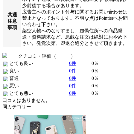
少前後する場合があります。
広告主へのポイント付与に関するお問い合わせは
共通
禁止となっております。不明な点はPointierへお問
注意
い合わせ下さい。
事項
架空人物へのなりすまし、虚偽住所への商品発
送・資料請求など、悪戯な注文は絶対におやめ下
さい。発覚次第、即退会処分とさせて頂きます。
クチコミ・評価（
全 0 件
）
とても良い
0件
0％
良い
0件
0％
普通
0件
0％
悪い
0件
0％
とても悪い
0件
0％
口コミはありません。
同カテゴリー