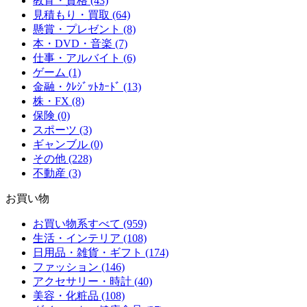
教育・資格 (43)
見積もり・買取 (64)
懸賞・プレゼント (8)
本・DVD・音楽 (7)
仕事・アルバイト (6)
ゲーム (1)
金融・ｸﾚｼﾞｯﾄｶｰﾄﾞ (13)
株・FX (8)
保険 (0)
スポーツ (3)
ギャンブル (0)
その他 (228)
不動産 (3)
お買い物
お買い物系すべて (959)
生活・インテリア (108)
日用品・雑貨・ギフト (174)
ファッション (146)
アクセサリー・時計 (40)
美容・化粧品 (108)