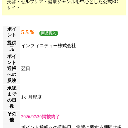
美容・セルフケア・健康ジャンルを中心とした公式EC
サイト
ポイ
5.5％
商品購入
ント
提供
インフィニティー株式会社
元
ポイ
ント
通帳
翌日
への
反映
承認
まで
1ヶ月程度
の日
数
その
2026/07/30掲載終了
他
ポイント通帳への反映日、承認に要する期間は多