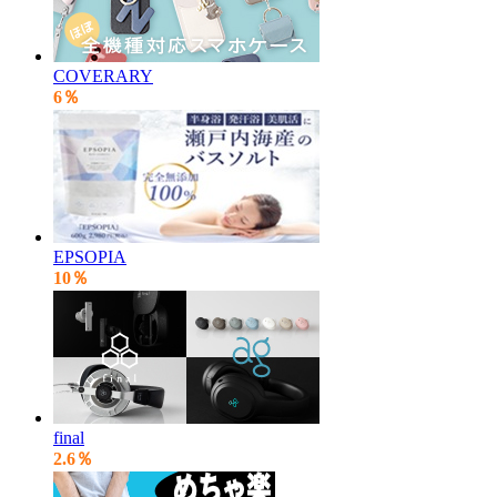
COVERARY
6％
EPSOPIA
10％
final
2.6％