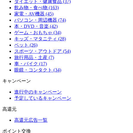
ダイエット・健康食品 (37)
飲み物・食べ物 (163)
家電・AV機器 (45)
パソコン・周辺機器 (74)
本・DVD・音楽 (42)
ゲーム・おもちゃ (34)
キッズ・マタニティ (28)
ペット (26)
スポーツ・アウトドア (54)
旅行用品・土産 (7)
車・バイク (17)
眼鏡・コンタクト (34)
キャンペーン
進行中のキャンペーン
予定しているキャンペーン
高還元
高還元広告一覧
ポイント交換