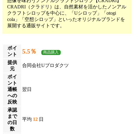
想像を味わうノンアルクラフトシロップ【CRADRI】
CRADRI（クラドリ）は、自然素材を活かしたノンアル
クラフトシロップを中心に、「Uシロップ」「otogi
cola」「空想シロップ」といったオリジナルブランドを
展開する通販サイトです。
ポイ
5.5％
商品購入
ント
提供
合同会社Uプロダクツ
元
ポイ
ント
通帳
翌日
への
反映
承認
まで
平均
12
日
の日
数