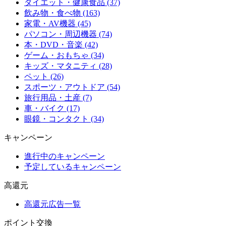
ダイエット・健康食品 (37)
飲み物・食べ物 (163)
家電・AV機器 (45)
パソコン・周辺機器 (74)
本・DVD・音楽 (42)
ゲーム・おもちゃ (34)
キッズ・マタニティ (28)
ペット (26)
スポーツ・アウトドア (54)
旅行用品・土産 (7)
車・バイク (17)
眼鏡・コンタクト (34)
キャンペーン
進行中のキャンペーン
予定しているキャンペーン
高還元
高還元広告一覧
ポイント交換