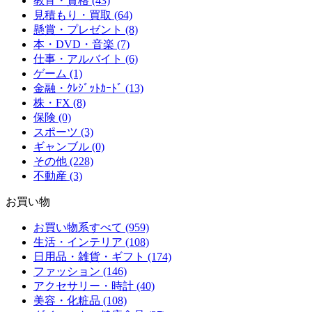
教育・資格 (43)
見積もり・買取 (64)
懸賞・プレゼント (8)
本・DVD・音楽 (7)
仕事・アルバイト (6)
ゲーム (1)
金融・ｸﾚｼﾞｯﾄｶｰﾄﾞ (13)
株・FX (8)
保険 (0)
スポーツ (3)
ギャンブル (0)
その他 (228)
不動産 (3)
お買い物
お買い物系すべて (959)
生活・インテリア (108)
日用品・雑貨・ギフト (174)
ファッション (146)
アクセサリー・時計 (40)
美容・化粧品 (108)