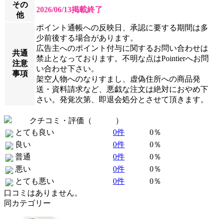
その
2026/06/13掲載終了
他
ポイント通帳への反映日、承認に要する期間は多
少前後する場合があります。
広告主へのポイント付与に関するお問い合わせは
共通
禁止となっております。不明な点はPointierへお問
注意
い合わせ下さい。
事項
架空人物へのなりすまし、虚偽住所への商品発
送・資料請求など、悪戯な注文は絶対におやめ下
さい。発覚次第、即退会処分とさせて頂きます。
クチコミ・評価（
全 0 件
）
とても良い
0件
0％
良い
0件
0％
普通
0件
0％
悪い
0件
0％
とても悪い
0件
0％
口コミはありません。
同カテゴリー