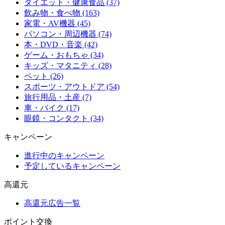
ダイエット・健康食品 (37)
飲み物・食べ物 (163)
家電・AV機器 (45)
パソコン・周辺機器 (74)
本・DVD・音楽 (42)
ゲーム・おもちゃ (34)
キッズ・マタニティ (28)
ペット (26)
スポーツ・アウトドア (54)
旅行用品・土産 (7)
車・バイク (17)
眼鏡・コンタクト (34)
キャンペーン
進行中のキャンペーン
予定しているキャンペーン
高還元
高還元広告一覧
ポイント交換