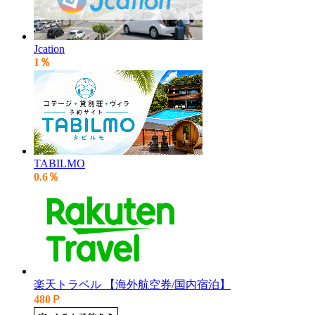
Jcation
1％
TABILMO
0.6％
楽天トラベル 【海外航空券/国内宿泊】
480Ｐ