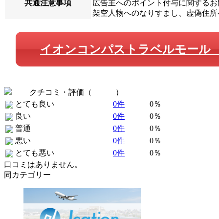
共通注意事項
広告主へのポイント付与に関するお問
架空人物へのなりすまし、虚偽住所
イオンコンパストラベルモール 
クチコミ・評価（
全 0 件
）
とても良い
0件
0％
良い
0件
0％
普通
0件
0％
悪い
0件
0％
とても悪い
0件
0％
口コミはありません。
同カテゴリー