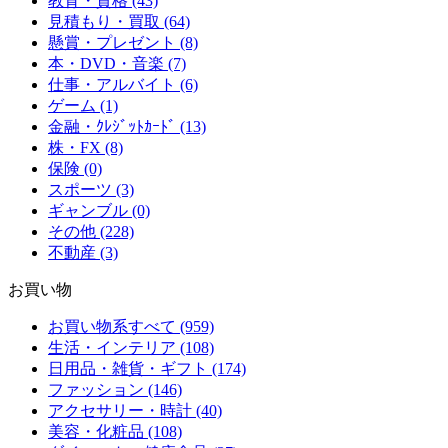
教育・資格 (43)
見積もり・買取 (64)
懸賞・プレゼント (8)
本・DVD・音楽 (7)
仕事・アルバイト (6)
ゲーム (1)
金融・ｸﾚｼﾞｯﾄｶｰﾄﾞ (13)
株・FX (8)
保険 (0)
スポーツ (3)
ギャンブル (0)
その他 (228)
不動産 (3)
お買い物
お買い物系すべて (959)
生活・インテリア (108)
日用品・雑貨・ギフト (174)
ファッション (146)
アクセサリー・時計 (40)
美容・化粧品 (108)